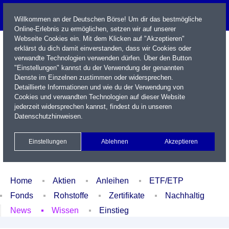
Willkommen an der Deutschen Börse! Um dir das bestmögliche
Online-Erlebnis zu ermöglichen, setzen wir auf unserer
Webseite Cookies ein. Mit dem Klicken auf "Akzeptieren"
erklärst du dich damit einverstanden, dass wir Cookies oder
verwandte Technologien verwenden dürfen. Über den Button
"Einstellungen" kannst du der Verwendung der genannten
Dienste im Einzelnen zustimmen oder widersprechen.
Detaillierte Informationen und wie du der Verwendung von
Cookies und verwandten Technologien auf dieser Website
Name / WKN / ISIN / Kürzel
jederzeit widersprechen kannst, findest du in unseren
Datenschutzhinweisen
.
Newsletter
Kontakt
English
Einstellungen
Ablehnen
Akzeptieren
Xetra Realtime
Watchlist
Portfolio
Login
Home
Aktien
Anleihen
ETF/ETP
Fonds
Rohstoffe
Zertifikate
Nachhaltig
News
Wissen
Einstieg