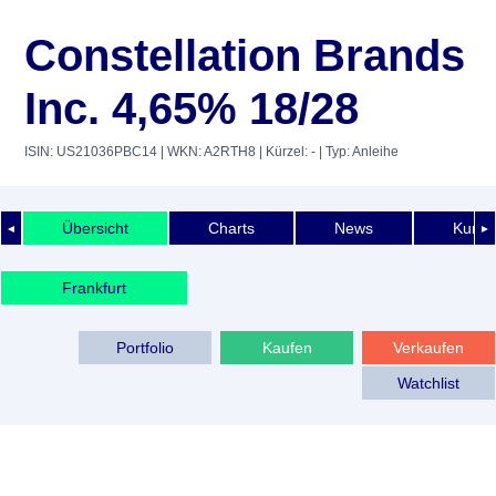
Constellation Brands
Inc. 4,65% 18/28
ISIN: US21036PBC14
| WKN: A2RTH8
| Kürzel: -
| Typ: Anleihe
Übersicht
Charts
News
Kurshi
◄
►
Frankfurt
Portfolio
Kaufen
Verkaufen
Watchlist