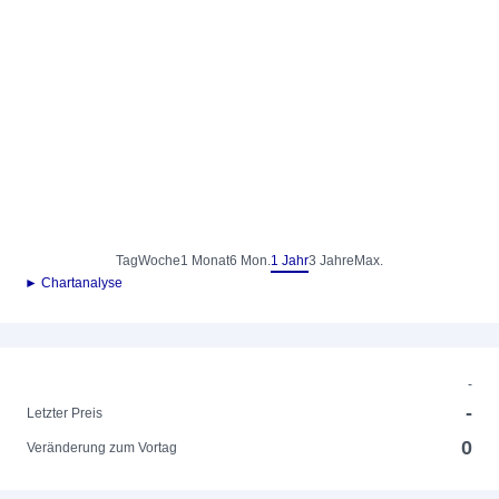
Tag
Woche
1 Monat
6 Mon.
1 Jahr
3 Jahre
Max.
► Chartanalyse
-
-
Letzter Preis
0
Veränderung zum Vortag