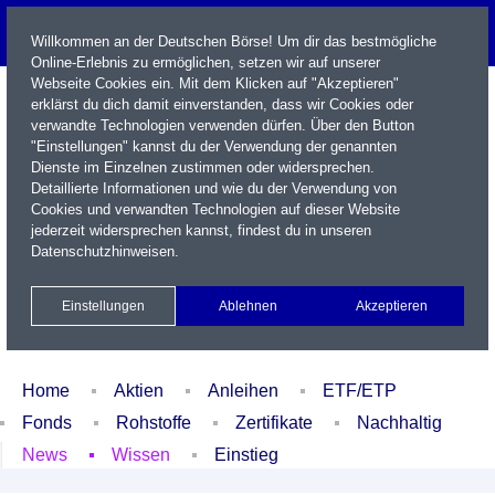
Willkommen an der Deutschen Börse! Um dir das bestmögliche
Online-Erlebnis zu ermöglichen, setzen wir auf unserer
Webseite Cookies ein. Mit dem Klicken auf "Akzeptieren"
erklärst du dich damit einverstanden, dass wir Cookies oder
verwandte Technologien verwenden dürfen. Über den Button
"Einstellungen" kannst du der Verwendung der genannten
Dienste im Einzelnen zustimmen oder widersprechen.
Detaillierte Informationen und wie du der Verwendung von
Cookies und verwandten Technologien auf dieser Website
Name / WKN / ISIN / Kürzel
jederzeit widersprechen kannst, findest du in unseren
Datenschutzhinweisen
.
Newsletter
Kontakt
English
Einstellungen
Ablehnen
Akzeptieren
Xetra Realtime
Watchlist
Portfolio
Login
Home
Aktien
Anleihen
ETF/ETP
Fonds
Rohstoffe
Zertifikate
Nachhaltig
News
Wissen
Einstieg