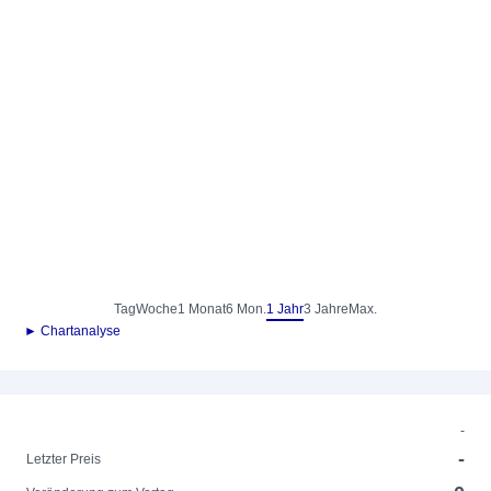
Tag
Woche
1 Monat
6 Mon.
1 Jahr
3 Jahre
Max.
► Chartanalyse
-
-
Letzter Preis