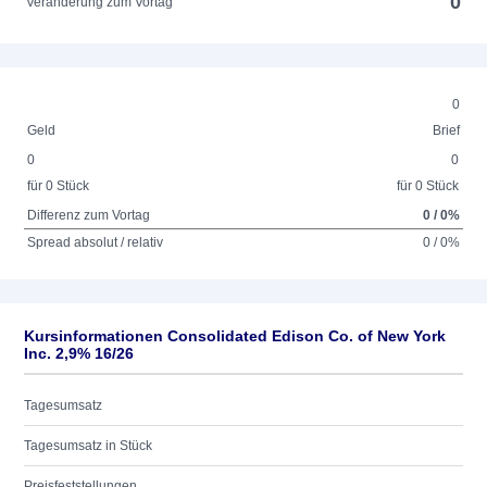
0
Veränderung zum Vortag
0
Geld
Brief
0
0
für 0 Stück
für 0 Stück
Differenz zum Vortag
0 / 0%
Spread absolut / relativ
0 / 0%
Kursinformationen Consolidated Edison Co. of New York
Inc. 2,9% 16/26
Tagesumsatz
Tagesumsatz in Stück
Preisfeststellungen