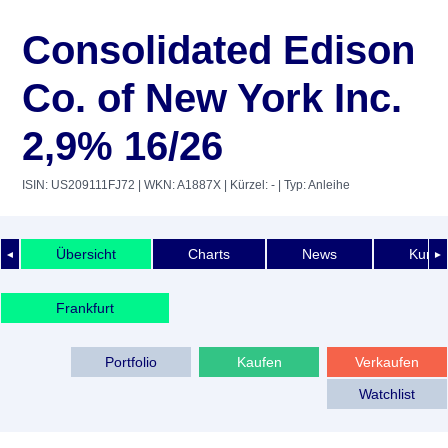
Consolidated Edison
Co. of New York Inc.
2,9% 16/26
ISIN: US209111FJ72
| WKN: A1887X
| Kürzel: -
| Typ: Anleihe
Übersicht
Charts
News
Kurshi
◄
►
Frankfurt
Portfolio
Kaufen
Verkaufen
Watchlist