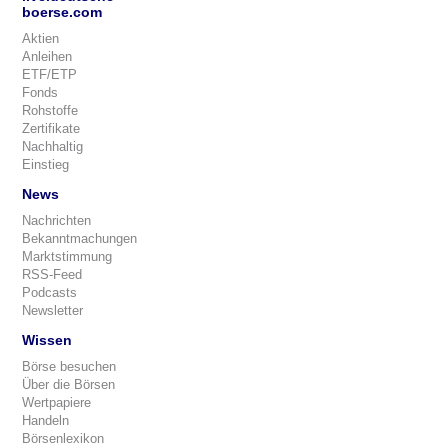
boerse.com
Aktien
Anleihen
ETF/ETP
Fonds
Rohstoffe
Zertifikate
Nachhaltig
Einstieg
News
Nachrichten
Bekanntmachungen
Marktstimmung
RSS-Feed
Podcasts
Newsletter
Wissen
Börse besuchen
Über die Börsen
Wertpapiere
Handeln
Börsenlexikon