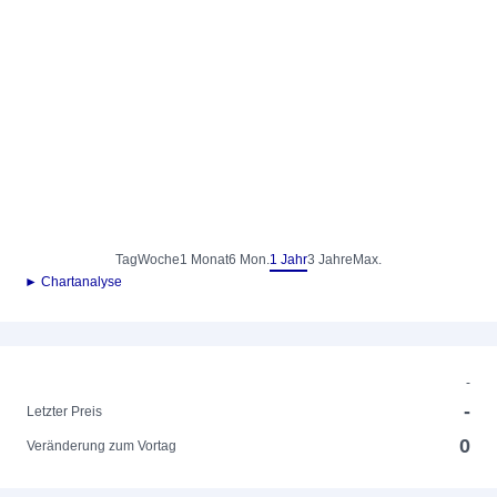
Tag
Woche
1 Monat
6 Mon.
1 Jahr
3 Jahre
Max.
► Chartanalyse
-
-
Letzter Preis
0
Veränderung zum Vortag