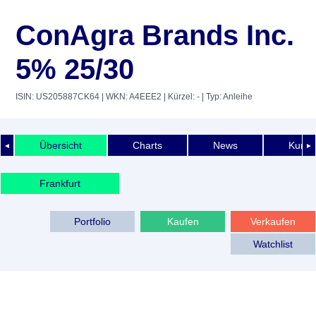
ConAgra Brands Inc.
5% 25/30
ISIN: US205887CK64
| WKN: A4EEE2
| Kürzel: -
| Typ: Anleihe
Übersicht
Charts
News
Kurshi
◄
►
Frankfurt
Portfolio
Kaufen
Verkaufen
Watchlist