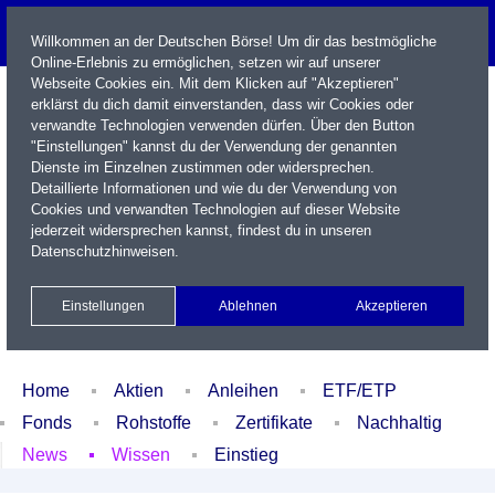
Willkommen an der Deutschen Börse! Um dir das bestmögliche
Online-Erlebnis zu ermöglichen, setzen wir auf unserer
Webseite Cookies ein. Mit dem Klicken auf "Akzeptieren"
erklärst du dich damit einverstanden, dass wir Cookies oder
verwandte Technologien verwenden dürfen. Über den Button
"Einstellungen" kannst du der Verwendung der genannten
Dienste im Einzelnen zustimmen oder widersprechen.
Detaillierte Informationen und wie du der Verwendung von
Cookies und verwandten Technologien auf dieser Website
Name / WKN / ISIN / Kürzel
jederzeit widersprechen kannst, findest du in unseren
Datenschutzhinweisen
.
Newsletter
Kontakt
English
Einstellungen
Ablehnen
Akzeptieren
Xetra Realtime
Watchlist
Portfolio
Login
Home
Aktien
Anleihen
ETF/ETP
Fonds
Rohstoffe
Zertifikate
Nachhaltig
News
Wissen
Einstieg