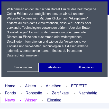
Willkommen an der Deutschen Börse! Um dir das bestmögliche
Online-Erlebnis zu ermöglichen, setzen wir auf unserer
Webseite Cookies ein. Mit dem Klicken auf "Akzeptieren"
erklärst du dich damit einverstanden, dass wir Cookies oder
verwandte Technologien verwenden dürfen. Über den Button
"Einstellungen" kannst du der Verwendung der genannten
Dienste im Einzelnen zustimmen oder widersprechen.
Detaillierte Informationen und wie du der Verwendung von
Cookies und verwandten Technologien auf dieser Website
Name / WKN / ISIN / Kürzel
jederzeit widersprechen kannst, findest du in unseren
Datenschutzhinweisen
.
Newsletter
Kontakt
English
Einstellungen
Ablehnen
Akzeptieren
Xetra Realtime
Watchlist
Portfolio
Login
Home
Aktien
Anleihen
ETF/ETP
Fonds
Rohstoffe
Zertifikate
Nachhaltig
News
Wissen
Einstieg