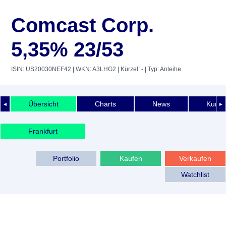
Comcast Corp.
5,35% 23/53
ISIN: US20030NEF42
| WKN: A3LHG2
| Kürzel: -
| Typ: Anleihe
Übersicht
Charts
News
Kurshi
◄
►
Frankfurt
Portfolio
Kaufen
Verkaufen
Watchlist