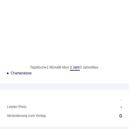
Tag
Woche
1 Monat
6 Mon.
1 Jahr
3 Jahre
Max.
► Chartanalyse
-
-
Letzter Preis
0
Veränderung zum Vortag