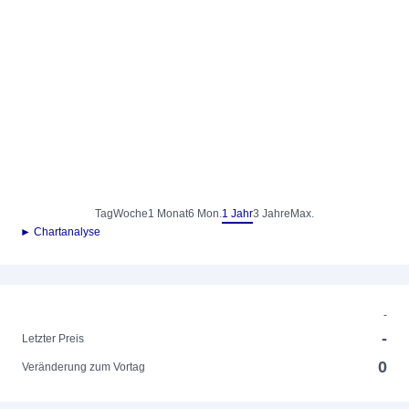
Tag
Woche
1 Monat
6 Mon.
1 Jahr
3 Jahre
Max.
► Chartanalyse
-
-
Letzter Preis
0
Veränderung zum Vortag