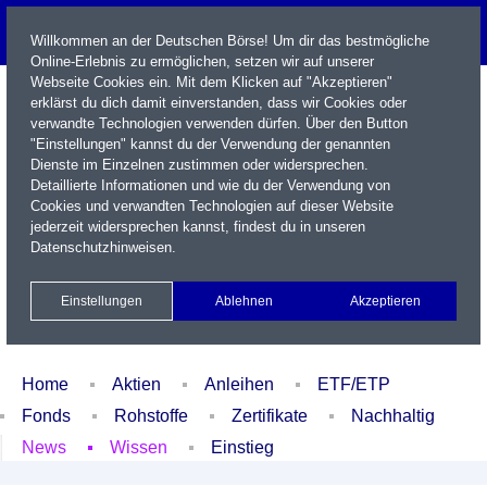
Willkommen an der Deutschen Börse! Um dir das bestmögliche
Online-Erlebnis zu ermöglichen, setzen wir auf unserer
Webseite Cookies ein. Mit dem Klicken auf "Akzeptieren"
erklärst du dich damit einverstanden, dass wir Cookies oder
verwandte Technologien verwenden dürfen. Über den Button
"Einstellungen" kannst du der Verwendung der genannten
Dienste im Einzelnen zustimmen oder widersprechen.
Detaillierte Informationen und wie du der Verwendung von
Cookies und verwandten Technologien auf dieser Website
Name / WKN / ISIN / Kürzel
jederzeit widersprechen kannst, findest du in unseren
Datenschutzhinweisen
.
Newsletter
Kontakt
English
Einstellungen
Ablehnen
Akzeptieren
Xetra Realtime
Watchlist
Portfolio
Login
Home
Aktien
Anleihen
ETF/ETP
Fonds
Rohstoffe
Zertifikate
Nachhaltig
News
Wissen
Einstieg