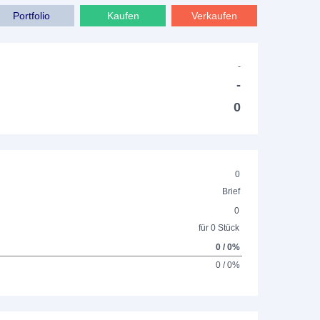
Portfolio
Kaufen
Verkaufen
-
-
0
0
Brief
0
für 0 Stück
0 / 0%
0 / 0%