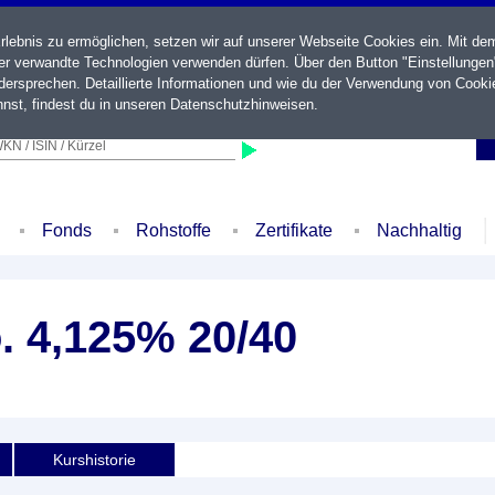
ebnis zu ermöglichen, setzen wir auf unserer Webseite Cookies ein. Mit de
der verwandte Technologien verwenden dürfen. Über den Button "Einstellungen
ersprechen. Detaillierte Informationen und wie du der Verwendung von Cooki
nst, findest du in unseren
Datenschutzhinweisen
.
KN / ISIN / Kürzel
Fonds
Rohstoffe
Zertifikate
Nachhaltig
. 4,125% 20/40
Kurshistorie