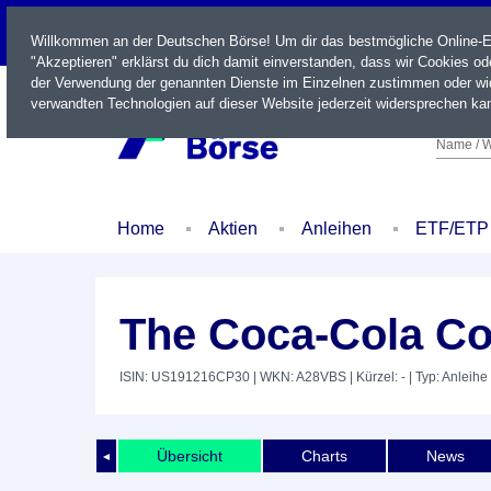
LIVE
Willkommen an der Deutschen Börse! Um dir das bestmögliche Online-Erl
"Akzeptieren" erklärst du dich damit einverstanden, dass wir Cookies o
der Verwendung der genannten Dienste im Einzelnen zustimmen oder wid
verwandten Technologien auf dieser Website jederzeit widersprechen kan
Name / W
Home
Aktien
Anleihen
ETF/ETP
The Coca-Cola Co
ISIN: US191216CP30
| WKN: A28VBS
| Kürzel: -
| Typ: Anleihe
Übersicht
Charts
News
◄