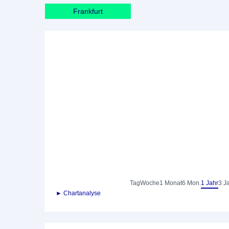
Frankfurt
Tag
Woche
1 Monat
6 Mon.
1 Jahr
3 J
► Chartanalyse