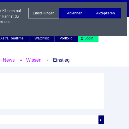
m Klicken auf
Einstellungen
Ablehnen
Akzeptieren
" kannst du
es und
Newsletter
Kontakt
English
Xetra Realtime
Watchlist
Portfolio
Login
News
Wissen
Einstieg
►