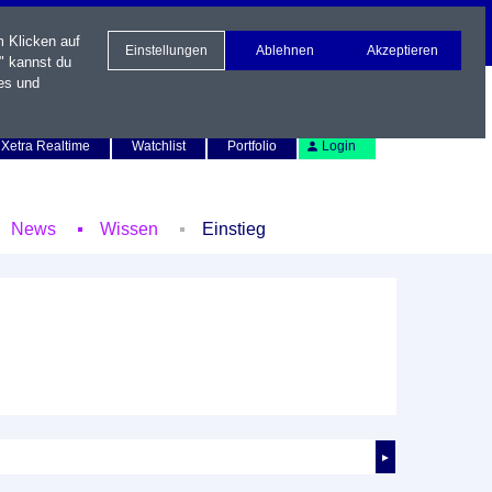
m Klicken auf
Einstellungen
Ablehnen
Akzeptieren
" kannst du
es und
Newsletter
Kontakt
English
Xetra Realtime
Watchlist
Portfolio
Login
News
Wissen
Einstieg
►