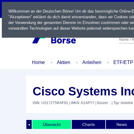
LIVE
Willkommen an der Deutschen Börse! Um dir das bestmögliche Online-Erl
"Akzeptieren" erklärst du dich damit einverstanden, dass wir Cookies o
der Verwendung der genannten Dienste im Einzelnen zustimmen oder wid
verwandten Technologien auf dieser Website jederzeit widersprechen kan
Name / W
Home
Aktien
Anleihen
ETF/ETP
Cisco Systems Inc
ISIN: US17275RAF91
| WKN: A1APY7
| Kürzel: -
| Typ: Anleihe
Übersicht
Charts
News
◄