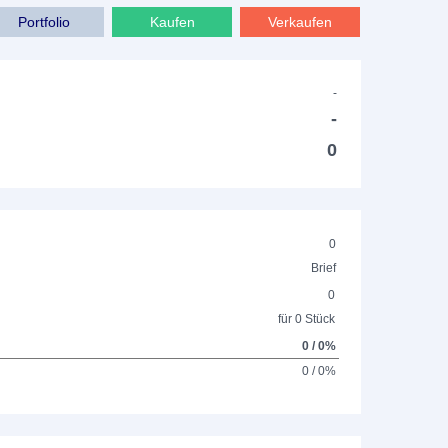
Portfolio
Kaufen
Verkaufen
-
-
0
0
Brief
0
für 0 Stück
0 / 0%
0 / 0%