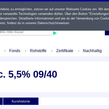
ebnis zu ermöglichen, setzen wir auf unserer Webseite Cookies ein. Mit de
der verwandte Technologien verwenden dürfen. Über den Button "Einstellungen
ersprechen. Detaillierte Informationen und wie du der Verwendung von Cooki
nst, findest du in unseren
Datenschutzhinweisen
.
KN / ISIN / Kürzel
Fonds
Rohstoffe
Zertifikate
Nachhaltig
. 5,5% 09/40
Kurshistorie