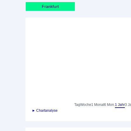
Frankfurt
Tag
Woche
1 Monat
6 Mon.
1 Jahr
3 J
► Chartanalyse