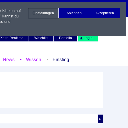
m Klicken auf
Einstellungen
Ablehnen
Akzeptieren
" kannst du
es und
Newsletter
Kontakt
English
Xetra Realtime
Watchlist
Portfolio
Login
News
Wissen
Einstieg
►