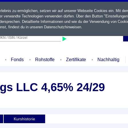
ebnis zu ermöglichen, setzen wir auf unserer Webseite Cookies ein. Mit de
der verwandte Technologien verwenden dürfen. Über den Button "Einstellungen
ersprechen. Detaillierte Informationen und wie du der Verwendung von Cooki
nst, findest du in unseren
Datenschutzhinweisen
.
KN / ISIN / Kürzel
Fonds
Rohstoffe
Zertifikate
Nachhaltig
gs LLC 4,65% 24/29
Kurshistorie