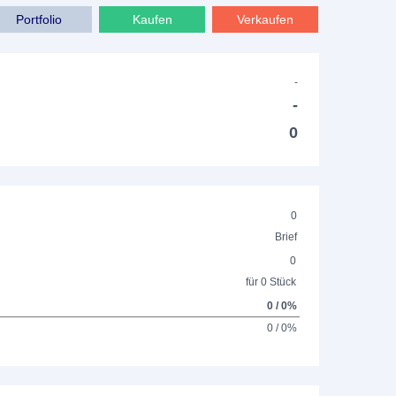
Portfolio
Kaufen
Verkaufen
-
-
0
0
Brief
0
für 0 Stück
0 / 0%
0 / 0%