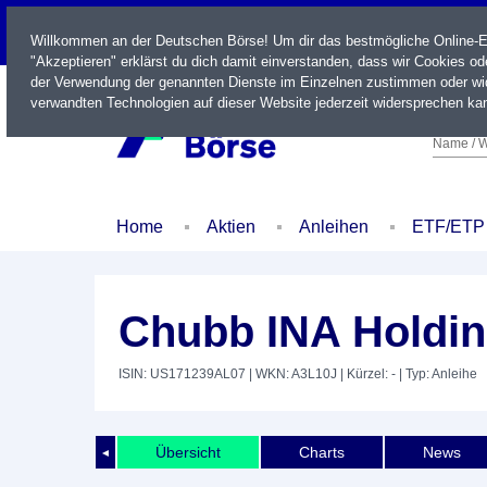
LIVE
Willkommen an der Deutschen Börse! Um dir das bestmögliche Online-Erl
"Akzeptieren" erklärst du dich damit einverstanden, dass wir Cookies o
der Verwendung der genannten Dienste im Einzelnen zustimmen oder wid
verwandten Technologien auf dieser Website jederzeit widersprechen kan
Name / W
Home
Aktien
Anleihen
ETF/ETP
Chubb INA Holdin
ISIN: US171239AL07
| WKN: A3L10J
| Kürzel: -
| Typ: Anleihe
Übersicht
Charts
News
◄