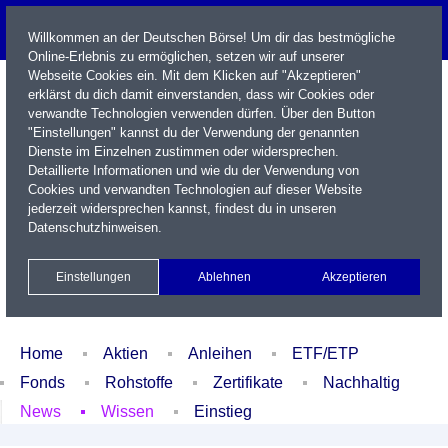
Willkommen an der Deutschen Börse! Um dir das bestmögliche
Online-Erlebnis zu ermöglichen, setzen wir auf unserer
Webseite Cookies ein. Mit dem Klicken auf "Akzeptieren"
erklärst du dich damit einverstanden, dass wir Cookies oder
verwandte Technologien verwenden dürfen. Über den Button
"Einstellungen" kannst du der Verwendung der genannten
Dienste im Einzelnen zustimmen oder widersprechen.
Detaillierte Informationen und wie du der Verwendung von
Cookies und verwandten Technologien auf dieser Website
Name / WKN / ISIN / Kürzel
jederzeit widersprechen kannst, findest du in unseren
Datenschutzhinweisen
.
Newsletter
Kontakt
English
Einstellungen
Ablehnen
Akzeptieren
Xetra Realtime
Watchlist
Portfolio
Login
Home
Aktien
Anleihen
ETF/ETP
Fonds
Rohstoffe
Zertifikate
Nachhaltig
News
Wissen
Einstieg