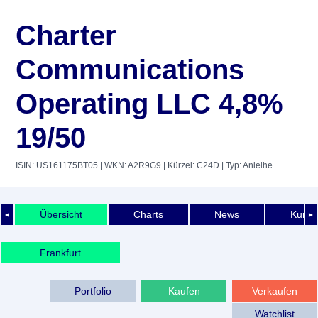
Charter
Communications
Operating LLC 4,8%
19/50
ISIN: US161175BT05
| WKN: A2R9G9
| Kürzel: C24D
| Typ: Anleihe
Übersicht
Charts
News
Kurshi
◄
►
Frankfurt
Portfolio
Kaufen
Verkaufen
Watchlist