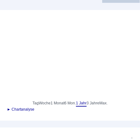
Tag
Woche
1 Monat
6 Mon.
1 Jahr
3 Jahre
Max.
► Chartanalyse
-