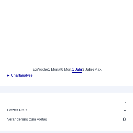
Tag
Woche
1 Monat
6 Mon.
1 Jahr
3 Jahre
Max.
► Chartanalyse
-
-
Letzter Preis
0
Veränderung zum Vortag