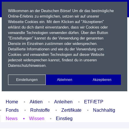
Willkommen an der Deutschen Börse! Um dir das bestmögliche
Online-Erlebnis zu ermöglichen, setzen wir auf unserer
Webseite Cookies ein. Mit dem Klicken auf "Akzeptieren"
erklärst du dich damit einverstanden, dass wir Cookies oder
verwandte Technologien verwenden dürfen. Über den Button
"Einstellungen" kannst du der Verwendung der genannten
Dienste im Einzelnen zustimmen oder widersprechen.
Detaillierte Informationen und wie du der Verwendung von
Cookies und verwandten Technologien auf dieser Website
Name / WKN / ISIN / Kürzel
jederzeit widersprechen kannst, findest du in unseren
Datenschutzhinweisen
.
Newsletter
Kontakt
English
Einstellungen
Ablehnen
Akzeptieren
Xetra Realtime
Watchlist
Portfolio
Login
Home
Aktien
Anleihen
ETF/ETP
Fonds
Rohstoffe
Zertifikate
Nachhaltig
News
Wissen
Einstieg