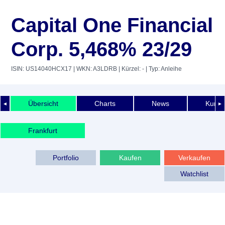
Capital One Financial
Corp. 5,468% 23/29
ISIN: US14040HCX17
| WKN: A3LDRB
| Kürzel: -
| Typ: Anleihe
Übersicht
Charts
News
Kurshi
◄
►
Frankfurt
Portfolio
Kaufen
Verkaufen
Watchlist