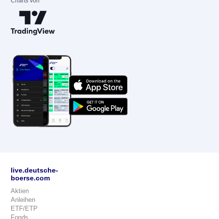
Charts von
live.deutsche-
boerse.com
Aktien
Anleihen
ETF/ETP
Fonds