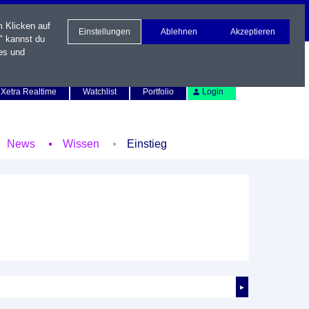
m Klicken auf
Einstellungen
Ablehnen
Akzeptieren
" kannst du
es und
Newsletter
Kontakt
English
Xetra Realtime
Watchlist
Portfolio
Login
News
Wissen
Einstieg
►