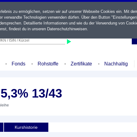
ebnis zu ermöglichen, setzen wir auf unserer Webseite Cookies ein. Mit de
der verwandte Technologien verwenden dürfen. Über den Button "Einstellungen
ersprechen. Detaillierte Informationen und wie du der Verwendung von Cooki
nst, findest du in unseren
Datenschutzhinweisen
.
KN / ISIN / Kürzel
Fonds
Rohstoffe
Zertifikate
Nachhaltig
 5,3% 13/43
nleihe
Kurshistorie