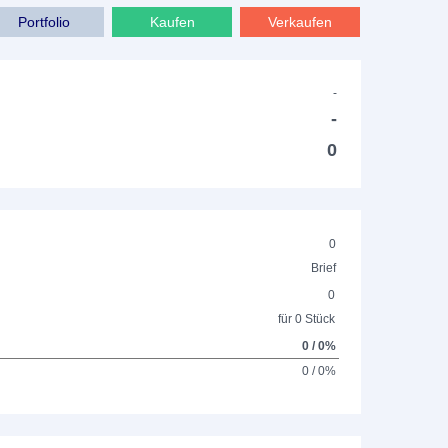
Portfolio
Kaufen
Verkaufen
-
-
0
0
Brief
0
für 0 Stück
0 / 0%
0 / 0%