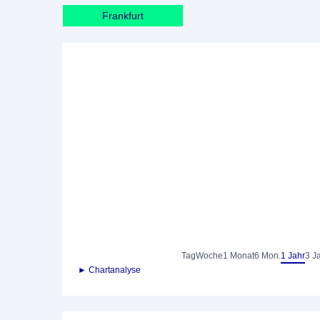
Frankfurt
Tag
Woche
1 Monat
6 Mon.
1 Jahr
3 J
► Chartanalyse