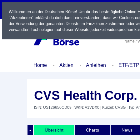
LIVE
Willkommen an der Deutschen Börse! Um dir das bestmögliche Online-Erl
"Akzeptieren" erklärst du dich damit einverstanden, dass wir Cookies o
der Verwendung der genannten Dienste im Einzelnen zustimmen oder wid
verwandten Technologien auf dieser Website jederzeit widersprechen kan
Name / W
Home
Aktien
Anleihen
ETF/ETP
CVS Health Corp.
ISIN: US126650CD09
| WKN: A1VDX0
| Kürzel: CVSG
| Typ: A
Übersicht
Charts
News
◄