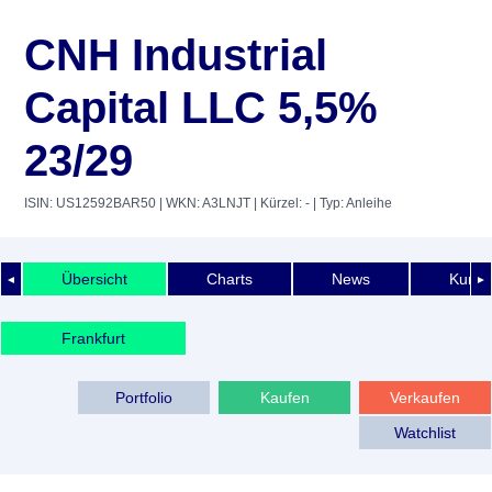
CNH Industrial
Capital LLC 5,5%
23/29
ISIN: US12592BAR50
| WKN: A3LNJT
| Kürzel: -
| Typ: Anleihe
Übersicht
Charts
News
Kurshi
◄
►
Frankfurt
Portfolio
Kaufen
Verkaufen
Watchlist