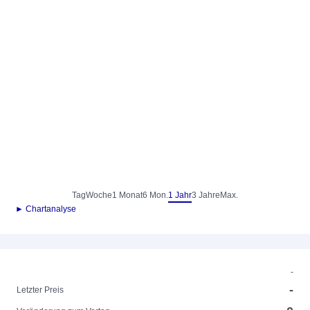
Tag
Woche
1 Monat
6 Mon.
1 Jahr
3 Jahre
Max.
► Chartanalyse
-
-
Letzter Preis