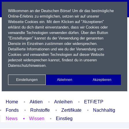
Willkommen an der Deutschen Börse! Um dir das bestmögliche
Online-Erlebnis zu ermöglichen, setzen wir auf unserer
Webseite Cookies ein. Mit dem Klicken auf "Akzeptieren"
erklärst du dich damit einverstanden, dass wir Cookies oder
verwandte Technologien verwenden dürfen. Über den Button
"Einstellungen" kannst du der Verwendung der genannten
Dienste im Einzelnen zustimmen oder widersprechen.
Detaillierte Informationen und wie du der Verwendung von
Cookies und verwandten Technologien auf dieser Website
Name / WKN / ISIN / Kürzel
jederzeit widersprechen kannst, findest du in unseren
Datenschutzhinweisen
.
Newsletter
Kontakt
English
Einstellungen
Ablehnen
Akzeptieren
Xetra Realtime
Watchlist
Portfolio
Login
Home
Aktien
Anleihen
ETF/ETP
Fonds
Rohstoffe
Zertifikate
Nachhaltig
News
Wissen
Einstieg