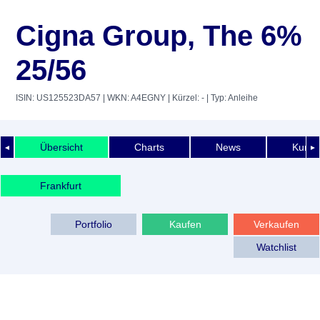
Cigna Group, The 6%
25/56
ISIN: US125523DA57
| WKN: A4EGNY
| Kürzel: -
| Typ: Anleihe
Übersicht
Charts
News
Kurshi
◄
►
Frankfurt
Portfolio
Kaufen
Verkaufen
Watchlist