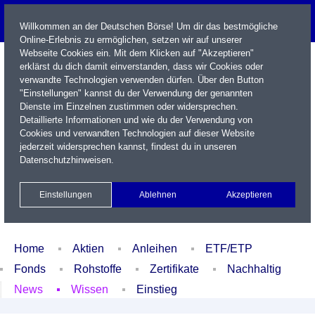
Willkommen an der Deutschen Börse! Um dir das bestmögliche
Online-Erlebnis zu ermöglichen, setzen wir auf unserer
Webseite Cookies ein. Mit dem Klicken auf "Akzeptieren"
erklärst du dich damit einverstanden, dass wir Cookies oder
verwandte Technologien verwenden dürfen. Über den Button
"Einstellungen" kannst du der Verwendung der genannten
Dienste im Einzelnen zustimmen oder widersprechen.
Detaillierte Informationen und wie du der Verwendung von
Cookies und verwandten Technologien auf dieser Website
Name / WKN / ISIN / Kürzel
jederzeit widersprechen kannst, findest du in unseren
Datenschutzhinweisen
.
Newsletter
Kontakt
English
Einstellungen
Ablehnen
Akzeptieren
Xetra Realtime
Watchlist
Portfolio
Login
Home
Aktien
Anleihen
ETF/ETP
Fonds
Rohstoffe
Zertifikate
Nachhaltig
News
Wissen
Einstieg