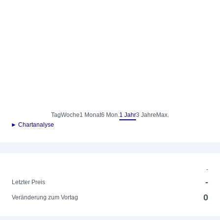
Tag
Woche
1 Monat
6 Mon.
1 Jahr
3 Jahre
Max.
► Chartanalyse
-
-
Letzter Preis
0
Veränderung zum Vortag