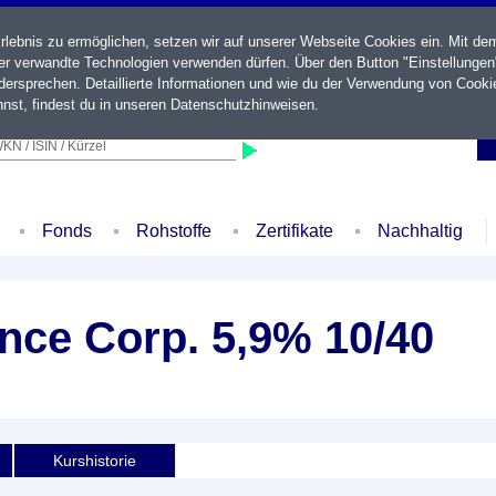
ebnis zu ermöglichen, setzen wir auf unserer Webseite Cookies ein. Mit de
der verwandte Technologien verwenden dürfen. Über den Button "Einstellungen
ersprechen. Detaillierte Informationen und wie du der Verwendung von Cooki
nst, findest du in unseren
Datenschutzhinweisen
.
KN / ISIN / Kürzel
Fonds
Rohstoffe
Zertifikate
Nachhaltig
ce Corp. 5,9% 10/40
Kurshistorie