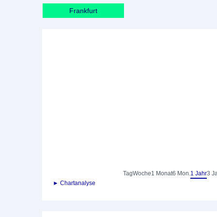
Frankfurt
Tag
Woche
1 Monat
6 Mon.
1 Jahr
3 J
► Chartanalyse