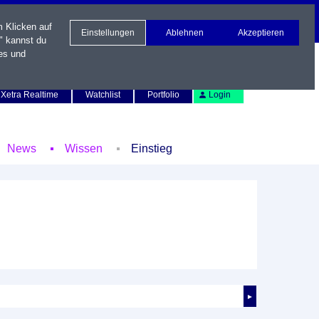
m Klicken auf
Einstellungen
Ablehnen
Akzeptieren
" kannst du
es und
Newsletter
Kontakt
English
Xetra Realtime
Watchlist
Portfolio
Login
News
Wissen
Einstieg
►