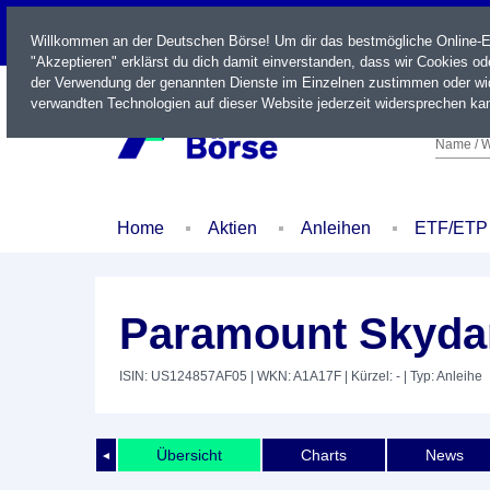
LIVE
Willkommen an der Deutschen Börse! Um dir das bestmögliche Online-Erl
"Akzeptieren" erklärst du dich damit einverstanden, dass wir Cookies o
der Verwendung der genannten Dienste im Einzelnen zustimmen oder wid
verwandten Technologien auf dieser Website jederzeit widersprechen kan
Name / W
Home
Aktien
Anleihen
ETF/ETP
Paramount Skydan
ISIN: US124857AF05
| WKN: A1A17F
| Kürzel: -
| Typ: Anleihe
Übersicht
Charts
News
◄