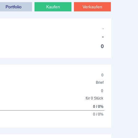
Portfolio
Kaufen
Verkaufen
-
-
0
0
Brief
0
für 0 Stück
0 / 0%
0 / 0%