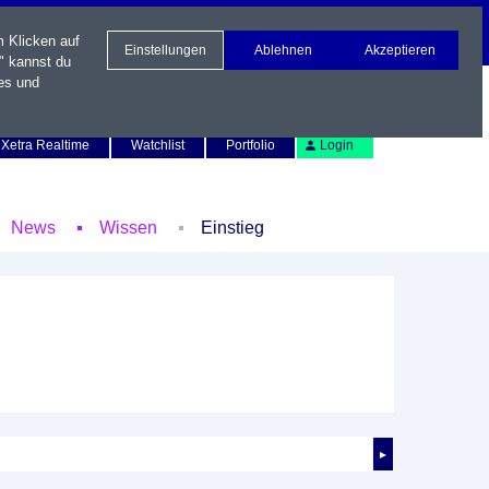
m Klicken auf
Einstellungen
Ablehnen
Akzeptieren
" kannst du
es und
Newsletter
Kontakt
English
Xetra Realtime
Watchlist
Portfolio
Login
News
Wissen
Einstieg
►