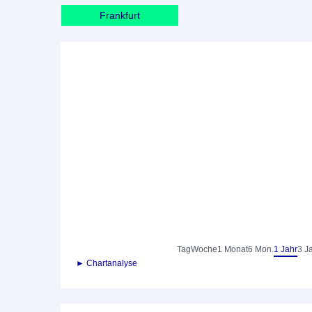
Frankfurt
Tag
Woche
1 Monat
6 Mon.
1 Jahr
3 J
► Chartanalyse