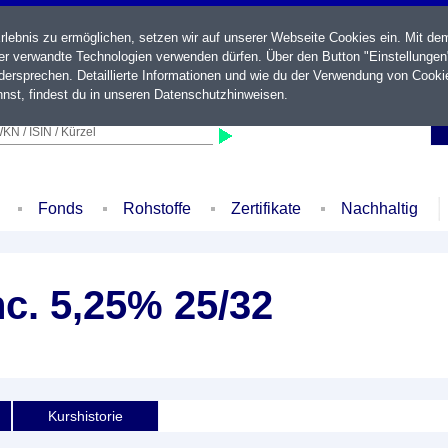
ebnis zu ermöglichen, setzen wir auf unserer Webseite Cookies ein. Mit de
der verwandte Technologien verwenden dürfen. Über den Button "Einstellungen
ersprechen. Detaillierte Informationen und wie du der Verwendung von Cooki
nst, findest du in unseren
Datenschutzhinweisen
.
KN / ISIN / Kürzel
Fonds
Rohstoffe
Zertifikate
Nachhaltig
c. 5,25% 25/32
Kurshistorie