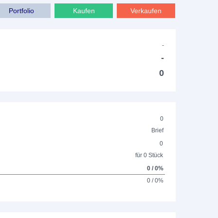
Portfolio
Kaufen
Verkaufen
-
-
0
0
Brief
0
für 0 Stück
0 / 0%
0 / 0%