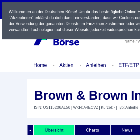
LIVE
Willkommen an der Deutschen Börse! Um dir das bestmögliche Online-Erl
"Akzeptieren" erklärst du dich damit einverstanden, dass wir Cookies o
der Verwendung der genannten Dienste im Einzelnen zustimmen oder wid
verwandten Technologien auf dieser Website jederzeit widersprechen kan
Name / W
Home
Aktien
Anleihen
ETF/ETP
Brown & Brown In
ISIN: US115236AL56
| WKN: A4ECVZ
| Kürzel: -
| Typ: Anleihe
Übersicht
Charts
News
◄