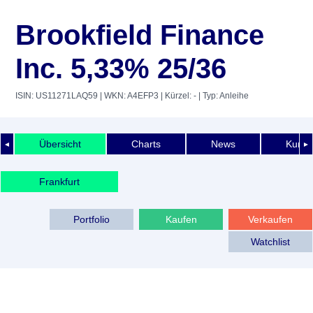
Brookfield Finance
Inc. 5,33% 25/36
ISIN: US11271LAQ59
| WKN: A4EFP3
| Kürzel: -
| Typ: Anleihe
Übersicht
Charts
News
Kurshi
◄
►
Frankfurt
Portfolio
Kaufen
Verkaufen
Watchlist