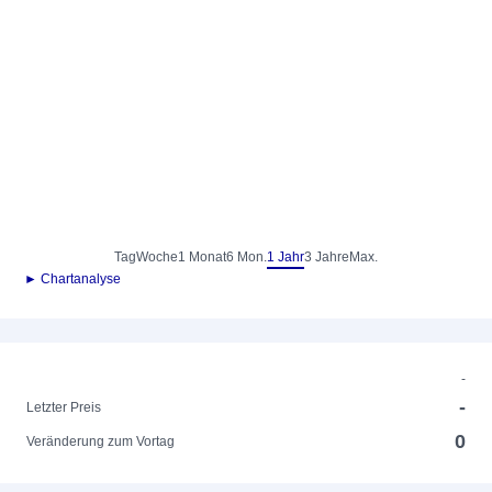
Tag
Woche
1 Monat
6 Mon.
1 Jahr
3 Jahre
Max.
► Chartanalyse
-
-
Letzter Preis
0
Veränderung zum Vortag