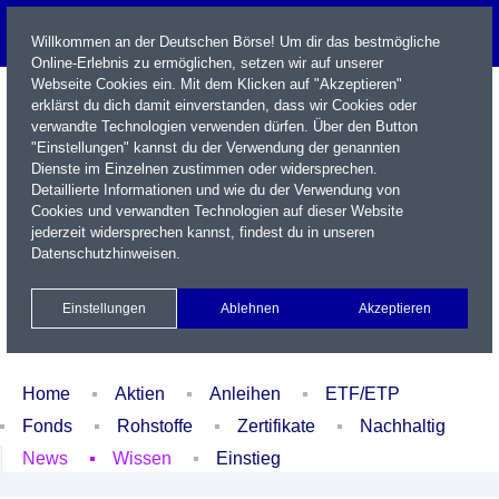
Willkommen an der Deutschen Börse! Um dir das bestmögliche
Online-Erlebnis zu ermöglichen, setzen wir auf unserer
Webseite Cookies ein. Mit dem Klicken auf "Akzeptieren"
erklärst du dich damit einverstanden, dass wir Cookies oder
verwandte Technologien verwenden dürfen. Über den Button
"Einstellungen" kannst du der Verwendung der genannten
Dienste im Einzelnen zustimmen oder widersprechen.
Detaillierte Informationen und wie du der Verwendung von
Cookies und verwandten Technologien auf dieser Website
Name / WKN / ISIN / Kürzel
jederzeit widersprechen kannst, findest du in unseren
Datenschutzhinweisen
.
Newsletter
Kontakt
English
Einstellungen
Ablehnen
Akzeptieren
Xetra Realtime
Watchlist
Portfolio
Login
Home
Aktien
Anleihen
ETF/ETP
Fonds
Rohstoffe
Zertifikate
Nachhaltig
News
Wissen
Einstieg