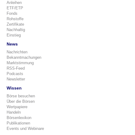
Anleihen
ETF/ETP
Fonds
Rohstoffe
Zertifikate
Nachhaltig
Einstieg
News
Nachrichten
Bekanntmachungen
Marktstimmung
RSS-Feed
Podcasts
Newsletter
Wissen
Börse besuchen
Über die Börsen
Wertpapiere
Handeln
Börsenlexikon
Publikationen
Events und Webinare