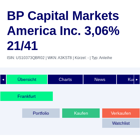
BP Capital Markets
America Inc. 3,06%
21/41
ISIN: US10373QBR02
| WKN: A3KST8
| Kürzel: -
| Typ: Anleihe
Übersicht
Charts
News
Kurshi
◄
►
Frankfurt
Portfolio
Kaufen
Verkaufen
Watchlist