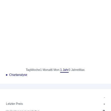
Tag
Woche
1 Monat
6 Mon.
1 Jahr
3 Jahre
Max.
► Chartanalyse
-
-
Letzter Preis