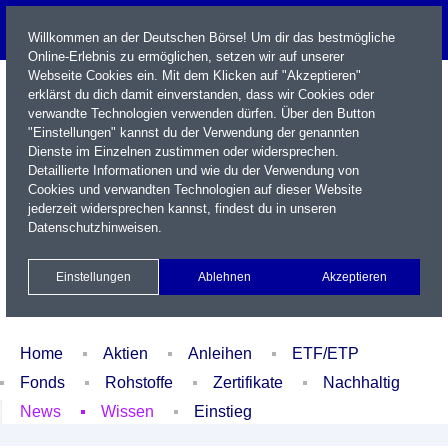
Willkommen an der Deutschen Börse! Um dir das bestmögliche
Online-Erlebnis zu ermöglichen, setzen wir auf unserer
Webseite Cookies ein. Mit dem Klicken auf "Akzeptieren"
erklärst du dich damit einverstanden, dass wir Cookies oder
verwandte Technologien verwenden dürfen. Über den Button
"Einstellungen" kannst du der Verwendung der genannten
Dienste im Einzelnen zustimmen oder widersprechen.
Detaillierte Informationen und wie du der Verwendung von
Cookies und verwandten Technologien auf dieser Website
Name / WKN / ISIN / Kürzel
jederzeit widersprechen kannst, findest du in unseren
Datenschutzhinweisen
.
Newsletter
Kontakt
English
Einstellungen
Ablehnen
Akzeptieren
Xetra Realtime
Watchlist
Portfolio
Login
Home
Aktien
Anleihen
ETF/ETP
Fonds
Rohstoffe
Zertifikate
Nachhaltig
News
Wissen
Einstieg