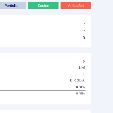
Portfolio
Kaufen
Verkaufen
-
-
0
0
Brief
0
für 0 Stück
0 / 0%
0 / 0%