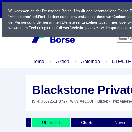
LIVE
Willkommen an der Deutschen Börse! Um dir das bestmögliche Online-Erl
"Akzeptieren" erklärst du dich damit einverstanden, dass wir Cookies o
der Verwendung der genannten Dienste im Einzelnen zustimmen oder wid
verwandten Technologien auf dieser Website jederzeit widersprechen kan
Name / W
Home
Aktien
Anleihen
ETF/ETP
Blackstone Privat
ISIN: US09261HBY27
| WKN: A4EGQF
| Kürzel: -
| Typ: Anleihe
Übersicht
Charts
News
◄