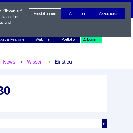
m Klicken auf
Einstellungen
Ablehnen
Akzeptieren
" kannst du
es und
Newsletter
Kontakt
English
Xetra Realtime
Watchlist
Portfolio
Login
News
Wissen
Einstieg
30
►