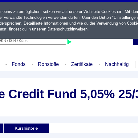
ebnis zu ermöglichen, setzen wir auf unserer Webseite Cookies ein. Mit de
der verwandte Technologien verwenden dürfen. Über den Button "Einstellungen
ersprechen. Detaillierte Informationen und wie du der Verwendung von Cooki
nst, findest du in unseren
Datenschutzhinweisen
.
KN / ISIN / Kürzel
Fonds
Rohstoffe
Zertifikate
Nachhaltig
e Credit Fund 5,05% 25/
Kurshistorie