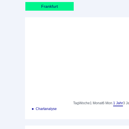
Frankfurt
Tag
Woche
1 Monat
6 Mon.
1 Jahr
3 J
► Chartanalyse