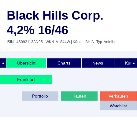
Black Hills Corp.
4,2% 16/46
ISIN: US092113AN95
| WKN: A1844W
| Kürzel: BHIA
| Typ: Anleihe
Übersicht
Charts
News
Kurshi
◄
►
Frankfurt
Portfolio
Kaufen
Verkaufen
Watchlist