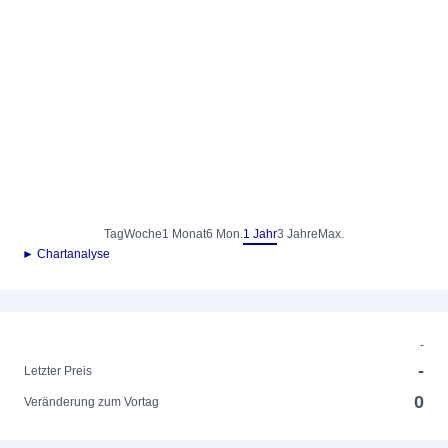
Tag
Woche
1 Monat
6 Mon.
1 Jahr
3 Jahre
Max.
► Chartanalyse
-
-
Letzter Preis
0
Veränderung zum Vortag