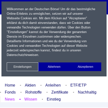
Willkommen an der Deutschen Börse! Um dir das bestmögliche
Online-Erlebnis zu ermöglichen, setzen wir auf unserer
Webseite Cookies ein. Mit dem Klicken auf "Akzeptieren"
erklärst du dich damit einverstanden, dass wir Cookies oder
verwandte Technologien verwenden dürfen. Über den Button
"Einstellungen" kannst du der Verwendung der genannten
Dienste im Einzelnen zustimmen oder widersprechen.
Detaillierte Informationen und wie du der Verwendung von
Cookies und verwandten Technologien auf dieser Website
Name / WKN / ISIN / Kürzel
jederzeit widersprechen kannst, findest du in unseren
Datenschutzhinweisen
.
Newsletter
Kontakt
English
Einstellungen
Ablehnen
Akzeptieren
Xetra Realtime
Watchlist
Portfolio
Login
Home
Aktien
Anleihen
ETF/ETP
Fonds
Rohstoffe
Zertifikate
Nachhaltig
News
Wissen
Einstieg