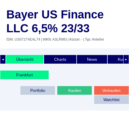
Bayer US Finance
LLC 6,5% 23/33
ISIN: US07274EAL74
| WKN: A3LRMG
| Kürzel: -
| Typ: Anleihe
Übersicht
Charts
News
Kurshi
◄
►
Frankfurt
Portfolio
Kaufen
Verkaufen
Watchlist