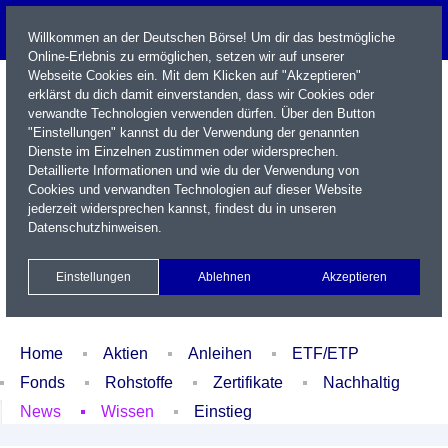
Willkommen an der Deutschen Börse! Um dir das bestmögliche
Online-Erlebnis zu ermöglichen, setzen wir auf unserer
Webseite Cookies ein. Mit dem Klicken auf "Akzeptieren"
erklärst du dich damit einverstanden, dass wir Cookies oder
verwandte Technologien verwenden dürfen. Über den Button
"Einstellungen" kannst du der Verwendung der genannten
Dienste im Einzelnen zustimmen oder widersprechen.
Detaillierte Informationen und wie du der Verwendung von
Cookies und verwandten Technologien auf dieser Website
Name / WKN / ISIN / Kürzel
jederzeit widersprechen kannst, findest du in unseren
Datenschutzhinweisen
.
Newsletter
Kontakt
English
Einstellungen
Ablehnen
Akzeptieren
Xetra Realtime
Watchlist
Portfolio
Login
Home
Aktien
Anleihen
ETF/ETP
Fonds
Rohstoffe
Zertifikate
Nachhaltig
News
Wissen
Einstieg