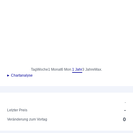
Tag
Woche
1 Monat
6 Mon.
1 Jahr
3 Jahre
Max.
► Chartanalyse
-
-
Letzter Preis
0
Veränderung zum Vortag