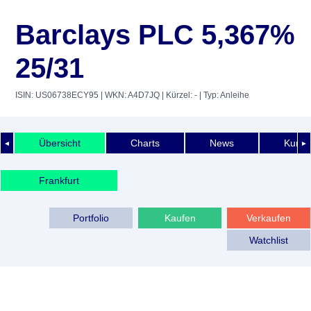
Barclays PLC 5,367%
25/31
ISIN: US06738ECY95
| WKN: A4D7JQ
| Kürzel: -
| Typ: Anleihe
Übersicht
Charts
News
Kurshi
◄
►
Frankfurt
Portfolio
Kaufen
Verkaufen
Watchlist