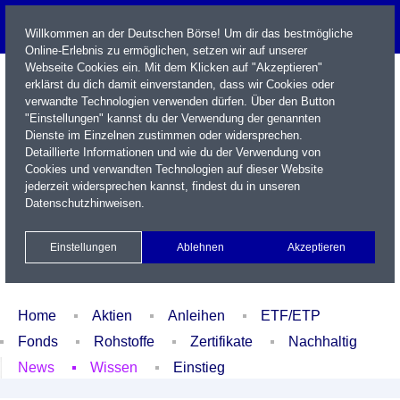
Willkommen an der Deutschen Börse! Um dir das bestmögliche
Online-Erlebnis zu ermöglichen, setzen wir auf unserer
Webseite Cookies ein. Mit dem Klicken auf "Akzeptieren"
erklärst du dich damit einverstanden, dass wir Cookies oder
verwandte Technologien verwenden dürfen. Über den Button
"Einstellungen" kannst du der Verwendung der genannten
Dienste im Einzelnen zustimmen oder widersprechen.
Detaillierte Informationen und wie du der Verwendung von
Cookies und verwandten Technologien auf dieser Website
Name / WKN / ISIN / Kürzel
jederzeit widersprechen kannst, findest du in unseren
Datenschutzhinweisen
.
Newsletter
Kontakt
English
Einstellungen
Ablehnen
Akzeptieren
Xetra Realtime
Watchlist
Portfolio
Login
Home
Aktien
Anleihen
ETF/ETP
Fonds
Rohstoffe
Zertifikate
Nachhaltig
News
Wissen
Einstieg