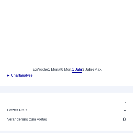
Tag
Woche
1 Monat
6 Mon.
1 Jahr
3 Jahre
Max.
► Chartanalyse
-
-
Letzter Preis
0
Veränderung zum Vortag