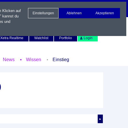
m Klicken auf
Einstellungen
Ablehnen
Akzeptieren
" kannst du
es und
Newsletter
Kontakt
English
Xetra Realtime
Watchlist
Portfolio
Login
News
Wissen
Einstieg
9
►