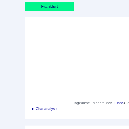
Frankfurt
Tag
Woche
1 Monat
6 Mon.
1 Jahr
3 J
► Chartanalyse