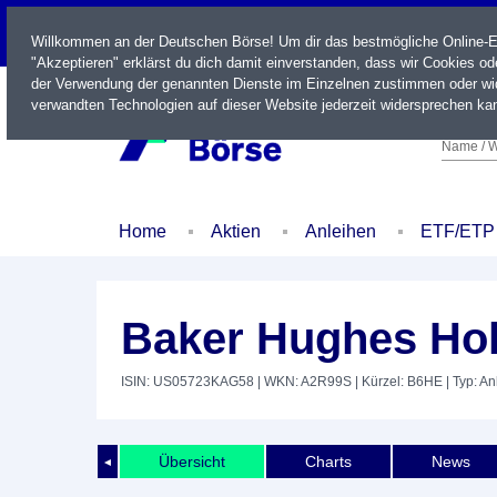
LIVE
Willkommen an der Deutschen Börse! Um dir das bestmögliche Online-Erl
"Akzeptieren" erklärst du dich damit einverstanden, dass wir Cookies o
der Verwendung der genannten Dienste im Einzelnen zustimmen oder wid
verwandten Technologien auf dieser Website jederzeit widersprechen kan
Name / W
Home
Aktien
Anleihen
ETF/ETP
Baker Hughes Hol
ISIN: US05723KAG58
| WKN: A2R99S
| Kürzel: B6HE
| Typ: An
Übersicht
Charts
News
◄