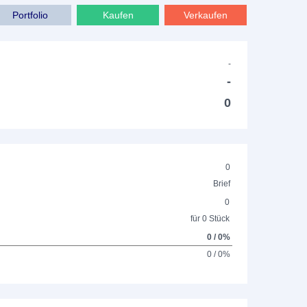
Portfolio
Kaufen
Verkaufen
-
-
0
0
Brief
0
für 0 Stück
0 / 0%
0 / 0%