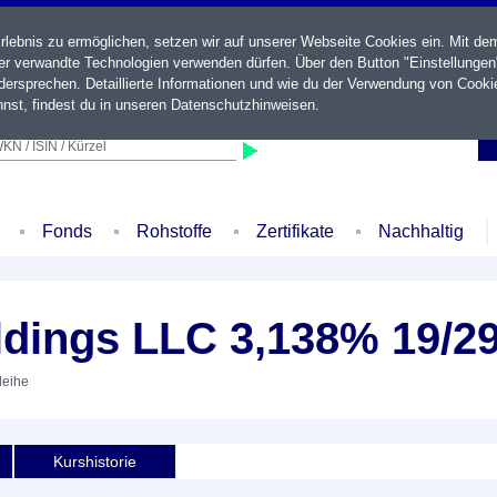
ebnis zu ermöglichen, setzen wir auf unserer Webseite Cookies ein. Mit de
der verwandte Technologien verwenden dürfen. Über den Button "Einstellungen
ersprechen. Detaillierte Informationen und wie du der Verwendung von Cooki
nst, findest du in unseren
Datenschutzhinweisen
.
KN / ISIN / Kürzel
Fonds
Rohstoffe
Zertifikate
Nachhaltig
dings LLC 3,138% 19/2
leihe
Kurshistorie