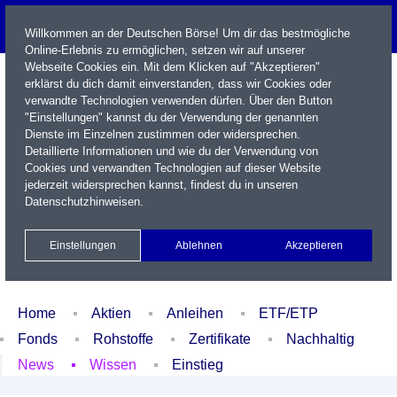
Willkommen an der Deutschen Börse! Um dir das bestmögliche
Online-Erlebnis zu ermöglichen, setzen wir auf unserer
Webseite Cookies ein. Mit dem Klicken auf "Akzeptieren"
erklärst du dich damit einverstanden, dass wir Cookies oder
verwandte Technologien verwenden dürfen. Über den Button
"Einstellungen" kannst du der Verwendung der genannten
Dienste im Einzelnen zustimmen oder widersprechen.
Detaillierte Informationen und wie du der Verwendung von
Cookies und verwandten Technologien auf dieser Website
Name / WKN / ISIN / Kürzel
jederzeit widersprechen kannst, findest du in unseren
Datenschutzhinweisen
.
Newsletter
Kontakt
English
Einstellungen
Ablehnen
Akzeptieren
Xetra Realtime
Watchlist
Portfolio
Login
Home
Aktien
Anleihen
ETF/ETP
Fonds
Rohstoffe
Zertifikate
Nachhaltig
News
Wissen
Einstieg