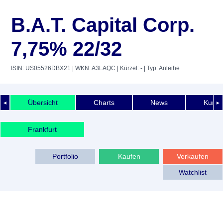
B.A.T. Capital Corp.
7,75% 22/32
ISIN: US05526DBX21
| WKN: A3LAQC
| Kürzel: -
| Typ: Anleihe
Übersicht
Charts
News
Kurshi
◄
►
Frankfurt
Portfolio
Kaufen
Verkaufen
Watchlist