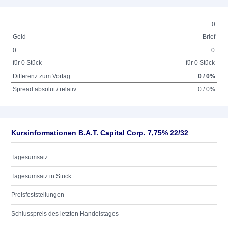
0
Geld
Brief
0
0
für 0 Stück
für 0 Stück
Differenz zum Vortag
0 / 0%
Spread absolut / relativ
0 / 0%
Kursinformationen B.A.T. Capital Corp. 7,75% 22/32
Tagesumsatz
Tagesumsatz in Stück
Preisfeststellungen
Schlusspreis des letzten Handelstages