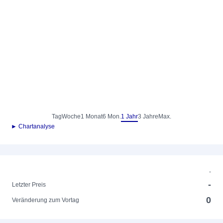
Tag
Woche
1 Monat
6 Mon.
1 Jahr
3 Jahre
Max.
► Chartanalyse
-
-
Letzter Preis
0
Veränderung zum Vortag