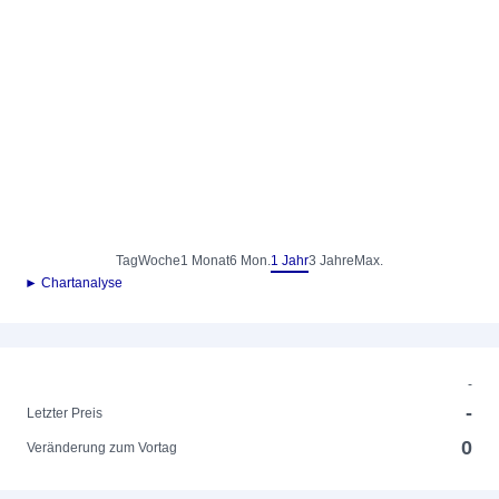
Tag
Woche
1 Monat
6 Mon.
1 Jahr
3 Jahre
Max.
► Chartanalyse
-
-
Letzter Preis
0
Veränderung zum Vortag