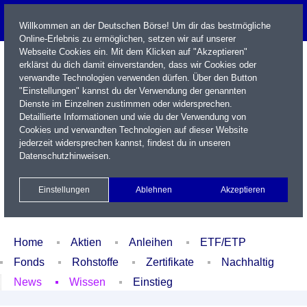
Willkommen an der Deutschen Börse! Um dir das bestmögliche
Online-Erlebnis zu ermöglichen, setzen wir auf unserer
Webseite Cookies ein. Mit dem Klicken auf "Akzeptieren"
erklärst du dich damit einverstanden, dass wir Cookies oder
verwandte Technologien verwenden dürfen. Über den Button
"Einstellungen" kannst du der Verwendung der genannten
Dienste im Einzelnen zustimmen oder widersprechen.
Detaillierte Informationen und wie du der Verwendung von
Cookies und verwandten Technologien auf dieser Website
Name / WKN / ISIN / Kürzel
jederzeit widersprechen kannst, findest du in unseren
Datenschutzhinweisen
.
Newsletter
Kontakt
English
Einstellungen
Ablehnen
Akzeptieren
Xetra Realtime
Watchlist
Portfolio
Login
Home
Aktien
Anleihen
ETF/ETP
Fonds
Rohstoffe
Zertifikate
Nachhaltig
News
Wissen
Einstieg