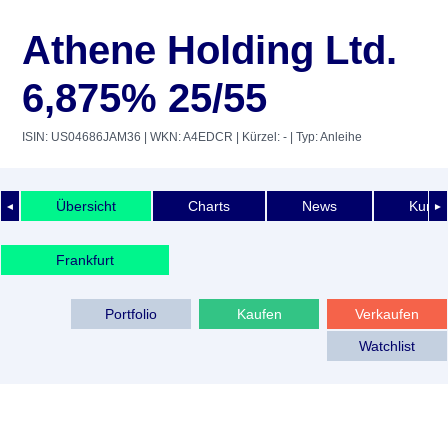
Athene Holding Ltd.
6,875% 25/55
ISIN: US04686JAM36
| WKN: A4EDCR
| Kürzel: -
| Typ: Anleihe
Übersicht
Charts
News
Kurshi
◄
►
Frankfurt
Portfolio
Kaufen
Verkaufen
Watchlist