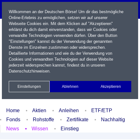
Willkommen an der Deutschen Börse! Um dir das bestmögliche
Online-Erlebnis zu ermöglichen, setzen wir auf unserer
Webseite Cookies ein. Mit dem Klicken auf "Akzeptieren"
erklärst du dich damit einverstanden, dass wir Cookies oder
verwandte Technologien verwenden dürfen. Über den Button
"Einstellungen" kannst du der Verwendung der genannten
Dienste im Einzelnen zustimmen oder widersprechen.
Detaillierte Informationen und wie du der Verwendung von
Cookies und verwandten Technologien auf dieser Website
Name / WKN / ISIN / Kürzel
jederzeit widersprechen kannst, findest du in unseren
Datenschutzhinweisen
.
Newsletter
Kontakt
English
Einstellungen
Ablehnen
Akzeptieren
Xetra Realtime
Watchlist
Portfolio
Login
Home
Aktien
Anleihen
ETF/ETP
Fonds
Rohstoffe
Zertifikate
Nachhaltig
News
Wissen
Einstieg