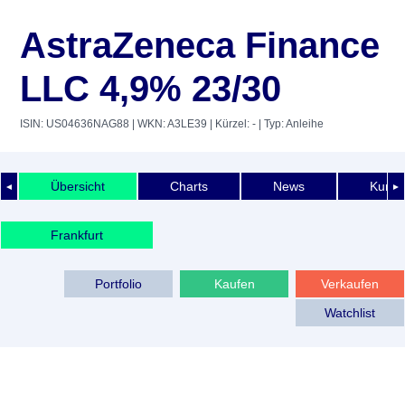
AstraZeneca Finance
LLC 4,9% 23/30
ISIN: US04636NAG88
| WKN: A3LE39
| Kürzel: -
| Typ: Anleihe
Übersicht
Charts
News
Kurshi
◄
►
Frankfurt
Portfolio
Kaufen
Verkaufen
Watchlist