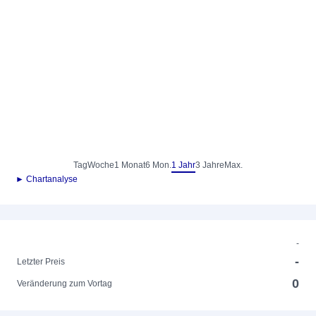
Tag
Woche
1 Monat
6 Mon.
1 Jahr
3 Jahre
Max.
► Chartanalyse
-
-
Letzter Preis
0
Veränderung zum Vortag