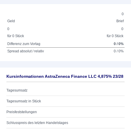
0
Geld
Brief
0
0
für 0 Stück
für 0 Stück
Differenz zum Vortag
0 / 0%
Spread absolut / relativ
0 / 0%
Kursinformationen AstraZeneca Finance LLC 4,875% 23/28
Tagesumsatz
Tagesumsatz in Stück
Preisfeststellungen
Schlusspreis des letzten Handelstages