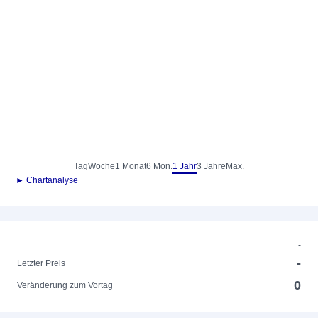
Tag
Woche
1 Monat
6 Mon.
1 Jahr
3 Jahre
Max.
► Chartanalyse
-
-
Letzter Preis
0
Veränderung zum Vortag