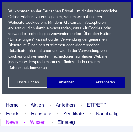
Willkommen an der Deutschen Börse! Um dir das bestmögliche
Online-Erlebnis zu ermöglichen, setzen wir auf unserer
Webseite Cookies ein. Mit dem Klicken auf "Akzeptieren"
erklärst du dich damit einverstanden, dass wir Cookies oder
verwandte Technologien verwenden dürfen. Über den Button
"Einstellungen" kannst du der Verwendung der genannten
Dienste im Einzelnen zustimmen oder widersprechen.
Detaillierte Informationen und wie du der Verwendung von
Cookies und verwandten Technologien auf dieser Website
Name / WKN / ISIN / Kürzel
jederzeit widersprechen kannst, findest du in unseren
Datenschutzhinweisen
.
Newsletter
Kontakt
English
Einstellungen
Ablehnen
Akzeptieren
Xetra Realtime
Watchlist
Portfolio
Login
Home
Aktien
Anleihen
ETF/ETP
Fonds
Rohstoffe
Zertifikate
Nachhaltig
News
Wissen
Einstieg