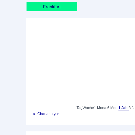
Frankfurt
Tag
Woche
1 Monat
6 Mon.
1 Jahr
3 J
► Chartanalyse