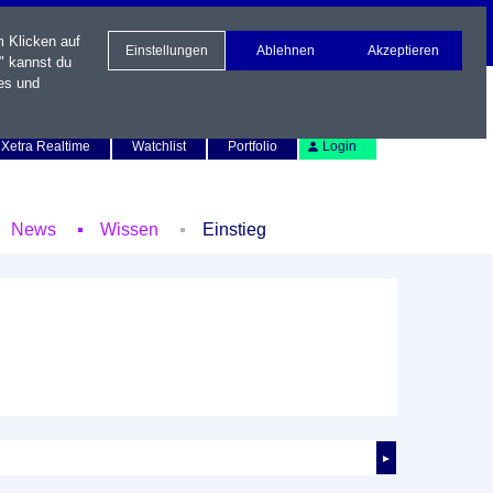
m Klicken auf
Einstellungen
Ablehnen
Akzeptieren
" kannst du
es und
Newsletter
Kontakt
English
Xetra Realtime
Watchlist
Portfolio
Login
News
Wissen
Einstieg
►