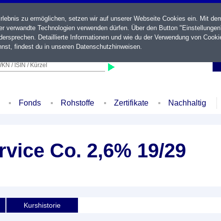
ebnis zu ermöglichen, setzen wir auf unserer Webseite Cookies ein. Mit de
der verwandte Technologien verwenden dürfen. Über den Button "Einstellungen
ersprechen. Detaillierte Informationen und wie du der Verwendung von Cooki
nst, findest du in unseren
Datenschutzhinweisen
.
KN / ISIN / Kürzel
Fonds
Rohstoffe
Zertifikate
Nachhaltig
rvice Co. 2,6% 19/29
Kurshistorie