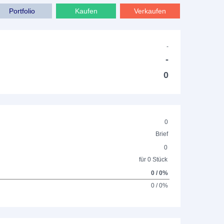
Portfolio
Kaufen
Verkaufen
-
-
0
0
Brief
0
für 0 Stück
0 / 0%
0 / 0%