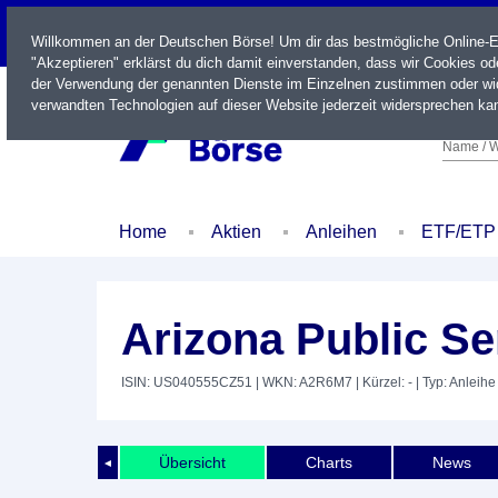
LIVE
Willkommen an der Deutschen Börse! Um dir das bestmögliche Online-Erl
"Akzeptieren" erklärst du dich damit einverstanden, dass wir Cookies o
der Verwendung der genannten Dienste im Einzelnen zustimmen oder wid
verwandten Technologien auf dieser Website jederzeit widersprechen kan
Name / W
Home
Aktien
Anleihen
ETF/ETP
Arizona Public Se
ISIN: US040555CZ51
| WKN: A2R6M7
| Kürzel: -
| Typ: Anleihe
Übersicht
Charts
News
◄