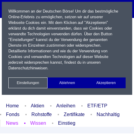
Willkommen an der Deutschen Börse! Um dir das bestmögliche
Online-Erlebnis zu ermöglichen, setzen wir auf unserer
Webseite Cookies ein. Mit dem Klicken auf "Akzeptieren"
erklärst du dich damit einverstanden, dass wir Cookies oder
verwandte Technologien verwenden dürfen. Über den Button
"Einstellungen" kannst du der Verwendung der genannten
Dienste im Einzelnen zustimmen oder widersprechen.
Detaillierte Informationen und wie du der Verwendung von
Cookies und verwandten Technologien auf dieser Website
Name / WKN / ISIN / Kürzel
jederzeit widersprechen kannst, findest du in unseren
Datenschutzhinweisen
.
Newsletter
Kontakt
English
Einstellungen
Ablehnen
Akzeptieren
Xetra Realtime
Watchlist
Portfolio
Login
Home
Aktien
Anleihen
ETF/ETP
Fonds
Rohstoffe
Zertifikate
Nachhaltig
News
Wissen
Einstieg