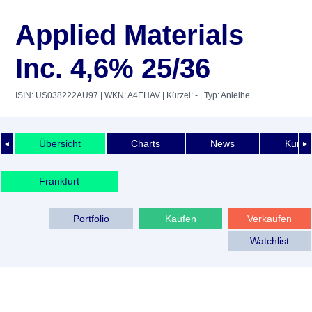
Applied Materials
Inc. 4,6% 25/36
ISIN: US038222AU97
| WKN: A4EHAV
| Kürzel: -
| Typ: Anleihe
Übersicht
Charts
News
Kurshi
◄
►
Frankfurt
Portfolio
Kaufen
Verkaufen
Watchlist