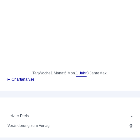
Tag
Woche
1 Monat
6 Mon.
1 Jahr
3 Jahre
Max.
► Chartanalyse
-
-
Letzter Preis
0
Veränderung zum Vortag