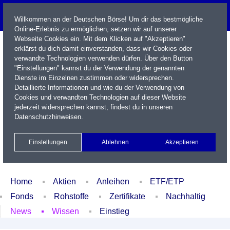
Willkommen an der Deutschen Börse! Um dir das bestmögliche
Online-Erlebnis zu ermöglichen, setzen wir auf unserer
Webseite Cookies ein. Mit dem Klicken auf "Akzeptieren"
erklärst du dich damit einverstanden, dass wir Cookies oder
verwandte Technologien verwenden dürfen. Über den Button
"Einstellungen" kannst du der Verwendung der genannten
Dienste im Einzelnen zustimmen oder widersprechen.
Detaillierte Informationen und wie du der Verwendung von
Cookies und verwandten Technologien auf dieser Website
Name / WKN / ISIN / Kürzel
jederzeit widersprechen kannst, findest du in unseren
Datenschutzhinweisen
.
Newsletter
Kontakt
English
Einstellungen
Ablehnen
Akzeptieren
Xetra Realtime
Watchlist
Portfolio
Login
Home
Aktien
Anleihen
ETF/ETP
Fonds
Rohstoffe
Zertifikate
Nachhaltig
News
Wissen
Einstieg