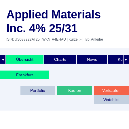
Applied Materials
Inc. 4% 25/31
ISIN: US038222AT25
| WKN: A4EHAU
| Kürzel: -
| Typ: Anleihe
Übersicht
Charts
News
Kurshi
◄
►
Frankfurt
Portfolio
Kaufen
Verkaufen
Watchlist