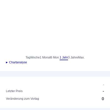
Tag
Woche
1 Monat
6 Mon.
1 Jahr
3 Jahre
Max.
► Chartanalyse
-
-
Letzter Preis
0
Veränderung zum Vortag