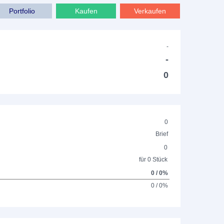
Portfolio
Kaufen
Verkaufen
-
-
0
0
Brief
0
für 0 Stück
0 / 0%
0 / 0%