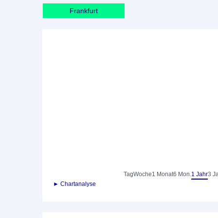
Frankfurt
Tag
Woche
1 Monat
6 Mon.
1 Jahr
3 J
► Chartanalyse