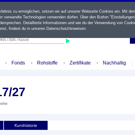
ebnis zu ermöglichen, setzen wir auf unserer Webseite Cookies ein. Mit de
der verwandte Technologien verwenden dürfen. Über den Button "Einstellungen
ersprechen. Detaillierte Informationen und wie du der Verwendung von Cooki
nst, findest du in unseren
Datenschutzhinweisen
.
KN / ISIN / Kürzel
Fonds
Rohstoffe
Zertifikate
Nachhaltig
17/27
leihe
Kurshistorie