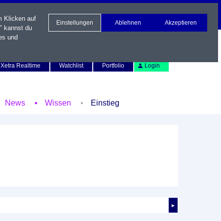
m Klicken auf
Einstellungen
Ablehnen
Akzeptieren
" kannst du
es und
Newsletter
Kontakt
English
Xetra Realtime
Watchlist
Portfolio
Login
News
Wissen
Einstieg
►