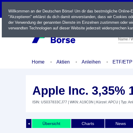
LIVE
Willkommen an der Deutschen Börse! Um dir das bestmögliche Online-Erl
"Akzeptieren" erklärst du dich damit einverstanden, dass wir Cookies o
der Verwendung der genannten Dienste im Einzelnen zustimmen oder wid
verwandten Technologien auf dieser Website jederzeit widersprechen kan
Name / W
Home
Aktien
Anleihen
ETF/ETP
Apple Inc. 3,35% 
ISIN: US037833CJ77
| WKN: A19C0N
| Kürzel: APCU
| Typ: An
Übersicht
Charts
News
◄