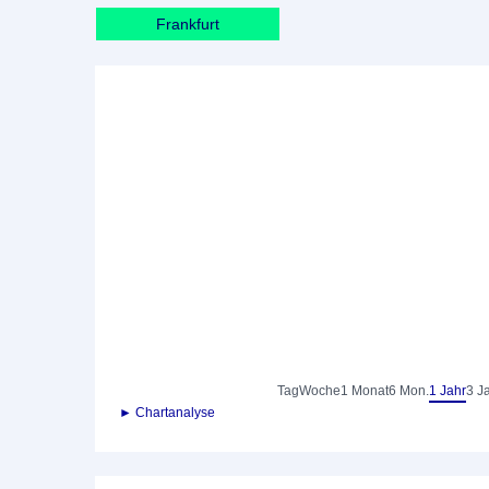
Frankfurt
Tag
Woche
1 Monat
6 Mon.
1 Jahr
3 J
► Chartanalyse