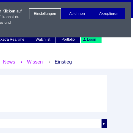
m Klicken auf
Einstellungen
Ablehnen
Akzeptieren
" kannst du
es und
Newsletter
Kontakt
English
Xetra Realtime
Watchlist
Portfolio
Login
News
Wissen
Einstieg
►