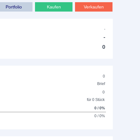
Portfolio
Kaufen
Verkaufen
-
-
0
0
Brief
0
für 0 Stück
0 / 0%
0 / 0%