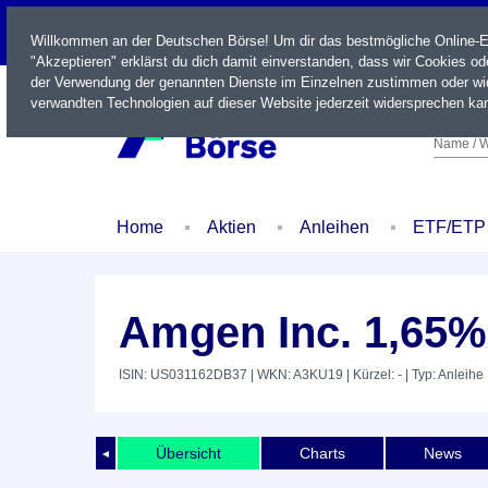
LIVE
Willkommen an der Deutschen Börse! Um dir das bestmögliche Online-Erl
"Akzeptieren" erklärst du dich damit einverstanden, dass wir Cookies o
der Verwendung der genannten Dienste im Einzelnen zustimmen oder wid
verwandten Technologien auf dieser Website jederzeit widersprechen kan
Name / W
Home
Aktien
Anleihen
ETF/ETP
Amgen Inc. 1,65%
ISIN: US031162DB37
| WKN: A3KU19
| Kürzel: -
| Typ: Anleihe
Übersicht
Charts
News
◄