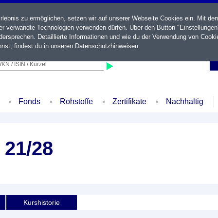
ebnis zu ermöglichen, setzen wir auf unserer Webseite Cookies ein. Mit de
der verwandte Technologien verwenden dürfen. Über den Button "Einstellungen
ersprechen. Detaillierte Informationen und wie du der Verwendung von Cooki
nst, findest du in unseren
Datenschutzhinweisen
.
KN / ISIN / Kürzel
Fonds
Rohstoffe
Zertifikate
Nachhaltig
 21/28
Kurshistorie