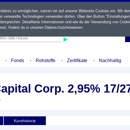
ebnis zu ermöglichen, setzen wir auf unserer Webseite Cookies ein. Mit de
der verwandte Technologien verwenden dürfen. Über den Button "Einstellungen
ersprechen. Detaillierte Informationen und wie du der Verwendung von Cooki
nst, findest du in unseren
Datenschutzhinweisen
.
KN / ISIN / Kürzel
Fonds
Rohstoffe
Zertifikate
Nachhaltig
pital Corp. 2,95% 17/2
e
Kurshistorie