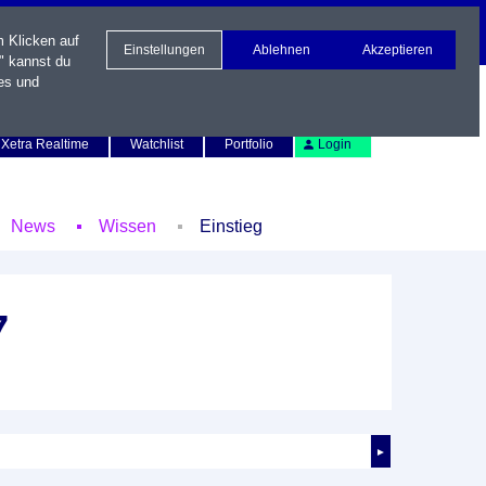
m Klicken auf
Einstellungen
Ablehnen
Akzeptieren
" kannst du
es und
Newsletter
Kontakt
English
Xetra Realtime
Watchlist
Portfolio
Login
News
Wissen
Einstieg
7
►