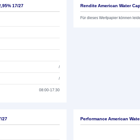
2,95% 17/27
Rendite American Water Capi
Für dieses Wertpapier können leid
/
/
08:00-17:30
7/27
Performance American Water