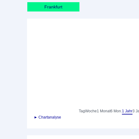
Frankfurt
Tag
Woche
1 Monat
6 Mon.
1 Jahr
3 J
► Chartanalyse