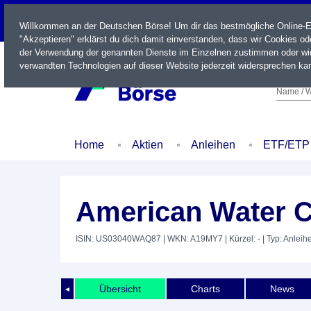
LIVE
Willkommen an der Deutschen Börse! Um dir das bestmögliche Online-Erl
"Akzeptieren" erklärst du dich damit einverstanden, dass wir Cookies o
der Verwendung der genannten Dienste im Einzelnen zustimmen oder wid
verwandten Technologien auf dieser Website jederzeit widersprechen kan
Name / W
Home
Aktien
Anleihen
ETF/ETP
American Water Ca
ISIN: US03040WAQ87
| WKN: A19MY7
| Kürzel: -
| Typ: Anleih
Übersicht
Charts
News
◄