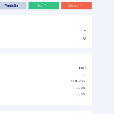
Portfolio
Kaufen
Verkaufen
-
-
0
0
Brief
0
für 0 Stück
0 / 0%
0 / 0%