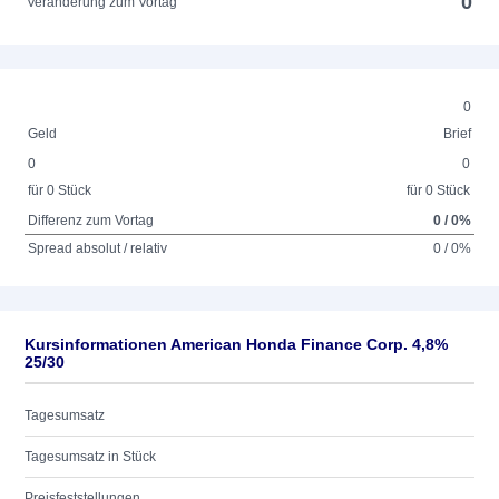
0
Veränderung zum Vortag
0
Geld
Brief
0
0
für 0 Stück
für 0 Stück
Differenz zum Vortag
0 / 0%
Spread absolut / relativ
0 / 0%
Kursinformationen American Honda Finance Corp. 4,8%
25/30
Tagesumsatz
Tagesumsatz in Stück
Preisfeststellungen