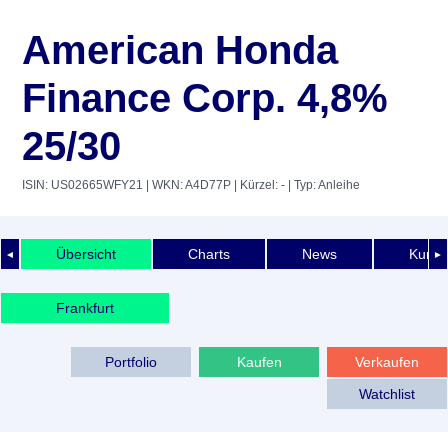
American Honda
Finance Corp. 4,8%
25/30
ISIN: US02665WFY21
| WKN: A4D77P
| Kürzel: -
| Typ: Anleihe
Übersicht
Charts
News
Kurshi
◄
►
Frankfurt
Portfolio
Kaufen
Verkaufen
Watchlist