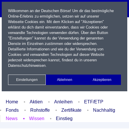
Willkommen an der Deutschen Börse! Um dir das bestmögliche
Online-Erlebnis zu ermöglichen, setzen wir auf unserer
Webseite Cookies ein. Mit dem Klicken auf "Akzeptieren"
erklärst du dich damit einverstanden, dass wir Cookies oder
verwandte Technologien verwenden dürfen. Über den Button
"Einstellungen" kannst du der Verwendung der genannten
Dienste im Einzelnen zustimmen oder widersprechen.
Detaillierte Informationen und wie du der Verwendung von
Cookies und verwandten Technologien auf dieser Website
Name / WKN / ISIN / Kürzel
jederzeit widersprechen kannst, findest du in unseren
Datenschutzhinweisen
.
Newsletter
Kontakt
English
Einstellungen
Ablehnen
Akzeptieren
Xetra Realtime
Watchlist
Portfolio
Login
Home
Aktien
Anleihen
ETF/ETP
Fonds
Rohstoffe
Zertifikate
Nachhaltig
News
Wissen
Einstieg