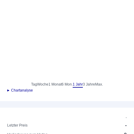
Tag
Woche
1 Monat
6 Mon.
1 Jahr
3 Jahre
Max.
► Chartanalyse
-
-
Letzter Preis