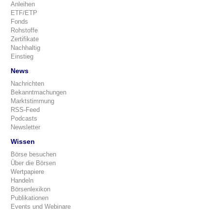
Anleihen
ETF/ETP
Fonds
Rohstoffe
Zertifikate
Nachhaltig
Einstieg
News
Nachrichten
Bekanntmachungen
Marktstimmung
RSS-Feed
Podcasts
Newsletter
Wissen
Börse besuchen
Über die Börsen
Wertpapiere
Handeln
Börsenlexikon
Publikationen
Events und Webinare