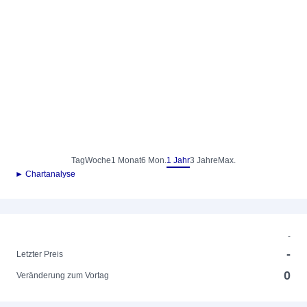
Tag
Woche
1 Monat
6 Mon.
1 Jahr
3 Jahre
Max.
► Chartanalyse
-
-
Letzter Preis
0
Veränderung zum Vortag