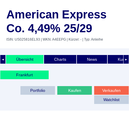
American Express
Co. 4,49% 25/29
ISIN: US025816EL93
| WKN: A4EEPG
| Kürzel: -
| Typ: Anleihe
Übersicht
Charts
News
Kurshi
◄
►
Frankfurt
Portfolio
Kaufen
Verkaufen
Watchlist