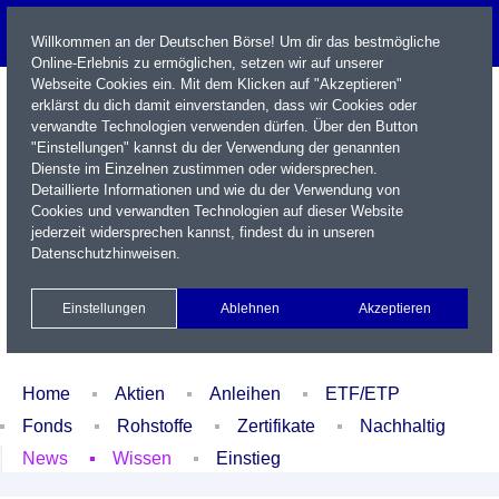
Willkommen an der Deutschen Börse! Um dir das bestmögliche
Online-Erlebnis zu ermöglichen, setzen wir auf unserer
Webseite Cookies ein. Mit dem Klicken auf "Akzeptieren"
erklärst du dich damit einverstanden, dass wir Cookies oder
verwandte Technologien verwenden dürfen. Über den Button
"Einstellungen" kannst du der Verwendung der genannten
Dienste im Einzelnen zustimmen oder widersprechen.
Detaillierte Informationen und wie du der Verwendung von
Cookies und verwandten Technologien auf dieser Website
Name / WKN / ISIN / Kürzel
jederzeit widersprechen kannst, findest du in unseren
Datenschutzhinweisen
.
Newsletter
Kontakt
English
Einstellungen
Ablehnen
Akzeptieren
Xetra Realtime
Watchlist
Portfolio
Login
Home
Aktien
Anleihen
ETF/ETP
Fonds
Rohstoffe
Zertifikate
Nachhaltig
News
Wissen
Einstieg