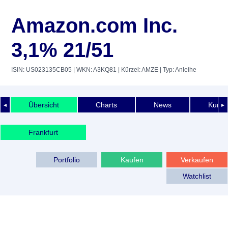
Amazon.com Inc.
3,1% 21/51
ISIN: US023135CB05
| WKN: A3KQ81
| Kürzel: AMZE
| Typ: Anleihe
Übersicht
Charts
News
Kurshi
◄
►
Frankfurt
Portfolio
Kaufen
Verkaufen
Watchlist