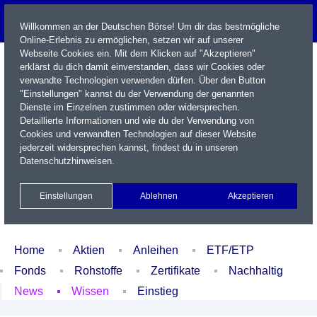
Willkommen an der Deutschen Börse! Um dir das bestmögliche
Online-Erlebnis zu ermöglichen, setzen wir auf unserer
Webseite Cookies ein. Mit dem Klicken auf "Akzeptieren"
erklärst du dich damit einverstanden, dass wir Cookies oder
verwandte Technologien verwenden dürfen. Über den Button
"Einstellungen" kannst du der Verwendung der genannten
Dienste im Einzelnen zustimmen oder widersprechen.
Detaillierte Informationen und wie du der Verwendung von
Cookies und verwandten Technologien auf dieser Website
Name / WKN / ISIN / Kürzel
jederzeit widersprechen kannst, findest du in unseren
Datenschutzhinweisen
.
Newsletter
Kontakt
English
Einstellungen
Ablehnen
Akzeptieren
Xetra Realtime
Watchlist
Portfolio
Login
Home
Aktien
Anleihen
ETF/ETP
Fonds
Rohstoffe
Zertifikate
Nachhaltig
News
Wissen
Einstieg