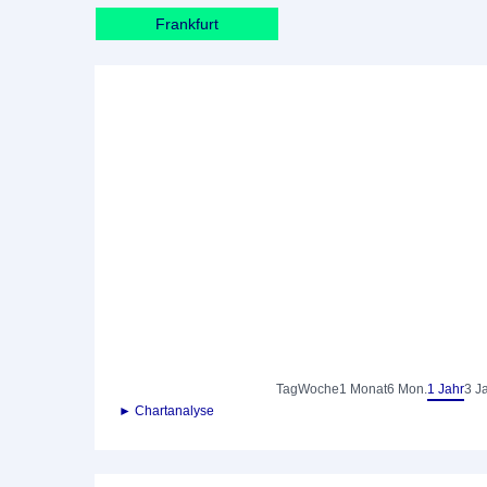
Frankfurt
Tag
Woche
1 Monat
6 Mon.
1 Jahr
3 J
► Chartanalyse