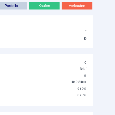
Portfolio
Kaufen
Verkaufen
-
-
0
0
Brief
0
für 0 Stück
0 / 0%
0 / 0%