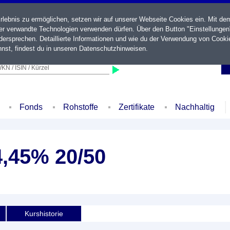
ebnis zu ermöglichen, setzen wir auf unserer Webseite Cookies ein. Mit de
der verwandte Technologien verwenden dürfen. Über den Button "Einstellungen
ersprechen. Detaillierte Informationen und wie du der Verwendung von Cooki
nst, findest du in unseren
Datenschutzhinweisen
.
KN / ISIN / Kürzel
Fonds
Rohstoffe
Zertifikate
Nachhaltig
4,45% 20/50
Kurshistorie