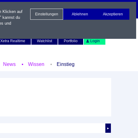
m Klicken auf
Einstellungen
Ablehnen
Akzeptieren
" kannst du
es und
Newsletter
Kontakt
English
Xetra Realtime
Watchlist
Portfolio
Login
News
Wissen
Einstieg
►