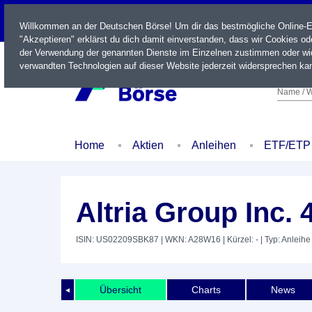
LIVE
Willkommen an der Deutschen Börse! Um dir das bestmögliche Online-Erl
"Akzeptieren" erklärst du dich damit einverstanden, dass wir Cookies o
der Verwendung der genannten Dienste im Einzelnen zustimmen oder wid
verwandten Technologien auf dieser Website jederzeit widersprechen kan
Name / W
Home
Aktien
Anleihen
ETF/ETP
Altria Group Inc. 
ISIN: US02209SBK87
| WKN: A28W16
| Kürzel: -
| Typ: Anleihe
Übersicht
Charts
News
◄