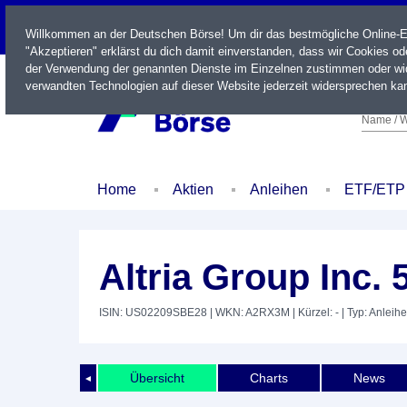
LIVE
Willkommen an der Deutschen Börse! Um dir das bestmögliche Online-Erl
"Akzeptieren" erklärst du dich damit einverstanden, dass wir Cookies o
der Verwendung der genannten Dienste im Einzelnen zustimmen oder wid
verwandten Technologien auf dieser Website jederzeit widersprechen kan
Name / W
Home
Aktien
Anleihen
ETF/ETP
Altria Group Inc. 
ISIN: US02209SBE28
| WKN: A2RX3M
| Kürzel: -
| Typ: Anleihe
Übersicht
Charts
News
◄