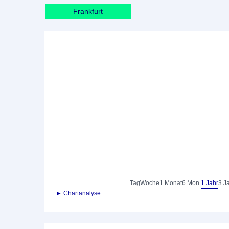
Frankfurt
Tag
Woche
1 Monat
6 Mon.
1 Jahr
3 J
► Chartanalyse