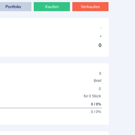
Portfolio
Kaufen
Verkaufen
-
-
0
0
Brief
0
für 0 Stück
0 / 0%
0 / 0%