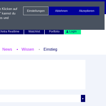
m Klicken auf
Einstellungen
Ablehnen
Akzeptieren
" kannst du
es und
Newsletter
Kontakt
English
Xetra Realtime
Watchlist
Portfolio
Login
News
Wissen
Einstieg
►