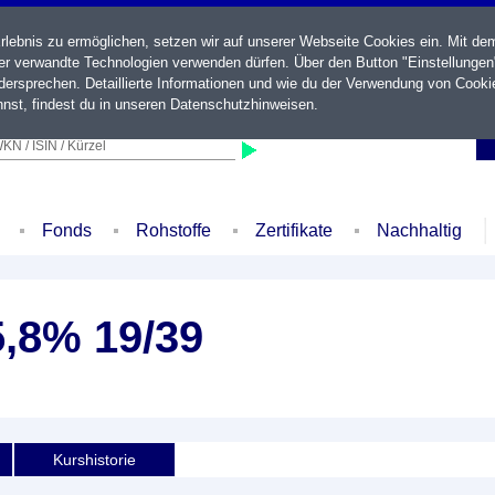
ebnis zu ermöglichen, setzen wir auf unserer Webseite Cookies ein. Mit de
der verwandte Technologien verwenden dürfen. Über den Button "Einstellungen
ersprechen. Detaillierte Informationen und wie du der Verwendung von Cooki
nst, findest du in unseren
Datenschutzhinweisen
.
KN / ISIN / Kürzel
Fonds
Rohstoffe
Zertifikate
Nachhaltig
5,8% 19/39
Kurshistorie