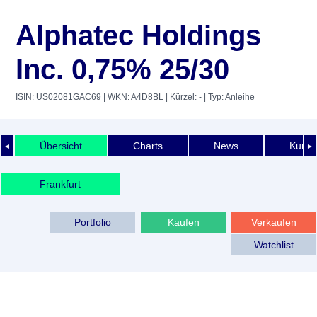
Alphatec Holdings
Inc. 0,75% 25/30
ISIN: US02081GAC69
| WKN: A4D8BL
| Kürzel: -
| Typ: Anleihe
Übersicht
Charts
News
Kurshi
◄
►
Frankfurt
Portfolio
Kaufen
Verkaufen
Watchlist