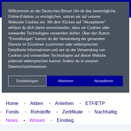
Willkommen an der Deutschen Börse! Um dir das bestmögliche
Online-Erlebnis zu ermöglichen, setzen wir auf unserer
Webseite Cookies ein. Mit dem Klicken auf "Akzeptieren"
erklärst du dich damit einverstanden, dass wir Cookies oder
verwandte Technologien verwenden dürfen. Über den Button
"Einstellungen" kannst du der Verwendung der genannten
Dienste im Einzelnen zustimmen oder widersprechen.
Detaillierte Informationen und wie du der Verwendung von
Cookies und verwandten Technologien auf dieser Website
Name / WKN / ISIN / Kürzel
jederzeit widersprechen kannst, findest du in unseren
Datenschutzhinweisen
.
Newsletter
Kontakt
English
Einstellungen
Ablehnen
Akzeptieren
Xetra Realtime
Watchlist
Portfolio
Login
Home
Aktien
Anleihen
ETF/ETP
Fonds
Rohstoffe
Zertifikate
Nachhaltig
News
Wissen
Einstieg