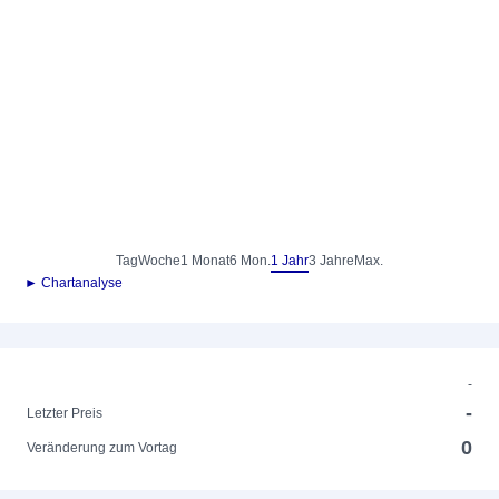
Tag
Woche
1 Monat
6 Mon.
1 Jahr
3 Jahre
Max.
► Chartanalyse
-
-
Letzter Preis
0
Veränderung zum Vortag