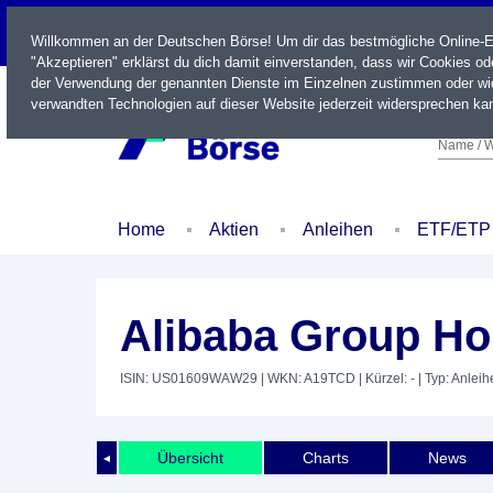
LIVE
Willkommen an der Deutschen Börse! Um dir das bestmögliche Online-Erl
"Akzeptieren" erklärst du dich damit einverstanden, dass wir Cookies o
der Verwendung der genannten Dienste im Einzelnen zustimmen oder wid
verwandten Technologien auf dieser Website jederzeit widersprechen kan
Name / W
Home
Aktien
Anleihen
ETF/ETP
Alibaba Group Hol
ISIN: US01609WAW29
| WKN: A19TCD
| Kürzel: -
| Typ: Anleih
Übersicht
Charts
News
◄