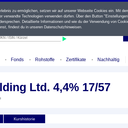
ebnis zu ermöglichen, setzen wir auf unserer Webseite Cookies ein. Mit de
der verwandte Technologien verwenden dürfen. Über den Button "Einstellungen
ersprechen. Detaillierte Informationen und wie du der Verwendung von Cooki
nst, findest du in unseren
Datenschutzhinweisen
.
KN / ISIN / Kürzel
Fonds
Rohstoffe
Zertifikate
Nachhaltig
ding Ltd. 4,4% 17/57
e
Kurshistorie