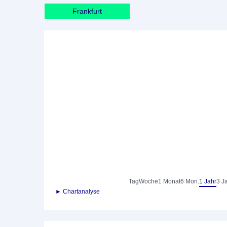
Frankfurt
Tag
Woche
1 Monat
6 Mon.
1 Jahr
3 J
► Chartanalyse