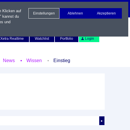
m Klicken auf
Einstellungen
Ablehnen
Akzeptieren
" kannst du
es und
Newsletter
Kontakt
English
Xetra Realtime
Watchlist
Portfolio
Login
News
Wissen
Einstieg
►