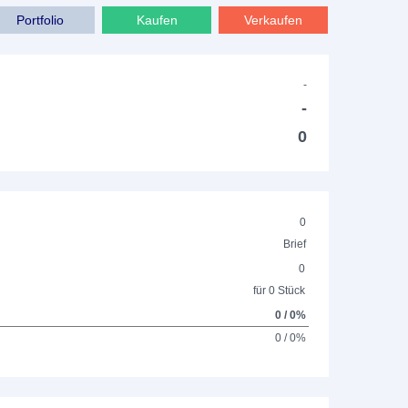
Portfolio
Kaufen
Verkaufen
-
-
0
0
Brief
0
für 0 Stück
0 / 0%
0 / 0%