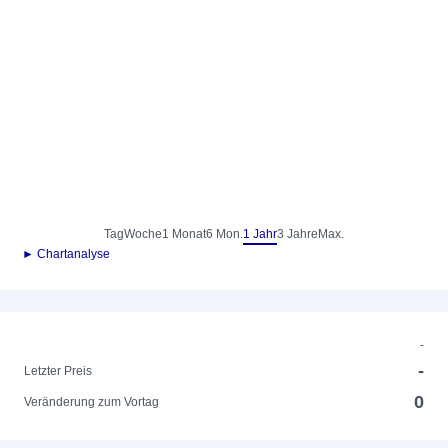
Tag
Woche
1 Monat
6 Mon.
1 Jahr
3 Jahre
Max.
► Chartanalyse
-
-
Letzter Preis
0
Veränderung zum Vortag