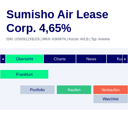
Sumisho Air Lease
Corp. 4,65%
ISIN: US00912XBJ28
| WKN: A3KMYN
| Kürzel: AVLB
| Typ: Anleihe
Übersicht
Charts
News
Kurshi
◄
►
Frankfurt
Portfolio
Kaufen
Verkaufen
Watchlist