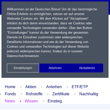
Willkommen an der Deutschen Börse! Um dir das bestmögliche
Online-Erlebnis zu ermöglichen, setzen wir auf unserer
Webseite Cookies ein. Mit dem Klicken auf "Akzeptieren"
erklärst du dich damit einverstanden, dass wir Cookies oder
verwandte Technologien verwenden dürfen. Über den Button
"Einstellungen" kannst du der Verwendung der genannten
Dienste im Einzelnen zustimmen oder widersprechen.
Detaillierte Informationen und wie du der Verwendung von
Cookies und verwandten Technologien auf dieser Website
Name / WKN / ISIN / Kürzel
jederzeit widersprechen kannst, findest du in unseren
Datenschutzhinweisen
.
Newsletter
Kontakt
English
Einstellungen
Ablehnen
Akzeptieren
Xetra Realtime
Watchlist
Portfolio
Login
Home
Aktien
Anleihen
ETF/ETP
Fonds
Rohstoffe
Zertifikate
Nachhaltig
News
Wissen
Einstieg