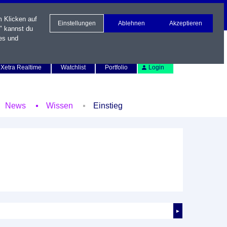
m Klicken auf
Einstellungen
Ablehnen
Akzeptieren
" kannst du
es und
Newsletter
Kontakt
English
Xetra Realtime
Watchlist
Portfolio
Login
News
Wissen
Einstieg
►