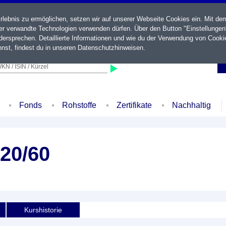
ebnis zu ermöglichen, setzen wir auf unserer Webseite Cookies ein. Mit de
der verwandte Technologien verwenden dürfen. Über den Button "Einstellungen
ersprechen. Detaillierte Informationen und wie du der Verwendung von Cooki
nst, findest du in unseren
Datenschutzhinweisen
.
KN / ISIN / Kürzel
Fonds
Rohstoffe
Zertifikate
Nachhaltig
 20/60
Kurshistorie