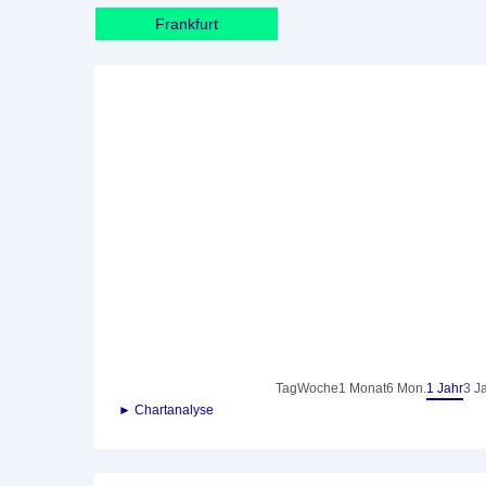
Frankfurt
Tag
Woche
1 Monat
6 Mon.
1 Jahr
3 J
► Chartanalyse