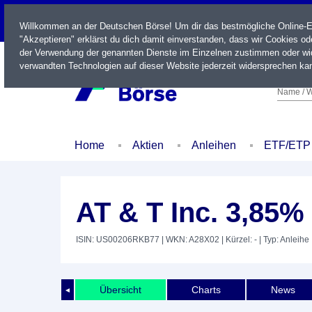
LIVE
Willkommen an der Deutschen Börse! Um dir das bestmögliche Online-Erl
"Akzeptieren" erklärst du dich damit einverstanden, dass wir Cookies o
der Verwendung der genannten Dienste im Einzelnen zustimmen oder wid
verwandten Technologien auf dieser Website jederzeit widersprechen kan
Name / W
Home
Aktien
Anleihen
ETF/ETP
AT & T Inc. 3,85%
ISIN: US00206RKB77
| WKN: A28X02
| Kürzel: -
| Typ: Anleihe
Übersicht
Charts
News
◄