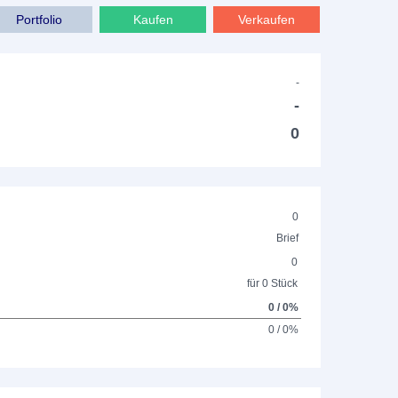
Portfolio
Kaufen
Verkaufen
-
-
0
0
Brief
0
für 0 Stück
0 / 0%
0 / 0%