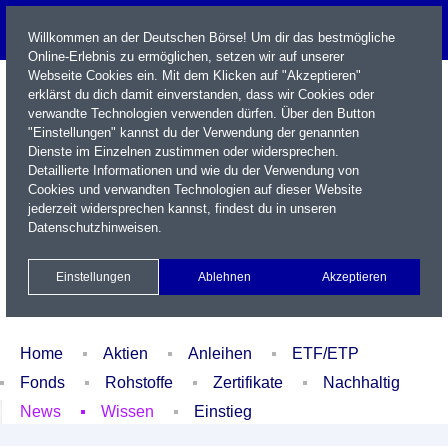
Willkommen an der Deutschen Börse! Um dir das bestmögliche
Online-Erlebnis zu ermöglichen, setzen wir auf unserer
Webseite Cookies ein. Mit dem Klicken auf "Akzeptieren"
erklärst du dich damit einverstanden, dass wir Cookies oder
verwandte Technologien verwenden dürfen. Über den Button
"Einstellungen" kannst du der Verwendung der genannten
Dienste im Einzelnen zustimmen oder widersprechen.
Detaillierte Informationen und wie du der Verwendung von
Cookies und verwandten Technologien auf dieser Website
Name / WKN / ISIN / Kürzel
jederzeit widersprechen kannst, findest du in unseren
Datenschutzhinweisen
.
Newsletter
Kontakt
English
Einstellungen
Ablehnen
Akzeptieren
Xetra Realtime
Watchlist
Portfolio
Login
Home
Aktien
Anleihen
ETF/ETP
Fonds
Rohstoffe
Zertifikate
Nachhaltig
News
Wissen
Einstieg