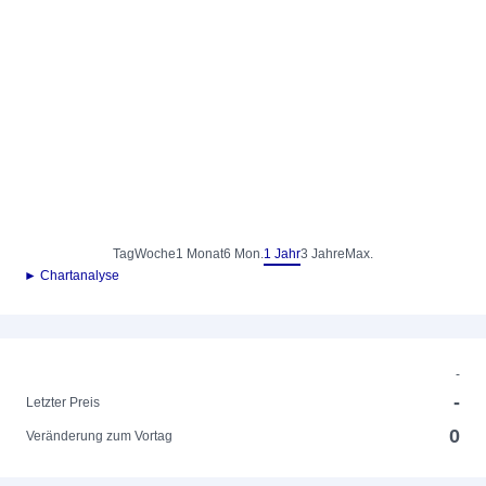
Tag
Woche
1 Monat
6 Mon.
1 Jahr
3 Jahre
Max.
► Chartanalyse
-
-
Letzter Preis
0
Veränderung zum Vortag