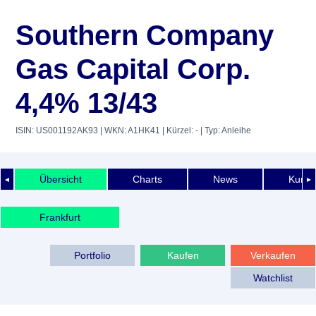
Southern Company
Gas Capital Corp.
4,4% 13/43
ISIN: US001192AK93
| WKN: A1HK41
| Kürzel: -
| Typ: Anleihe
Übersicht
Charts
News
Kurshi
◄
►
Frankfurt
Portfolio
Kaufen
Verkaufen
Watchlist