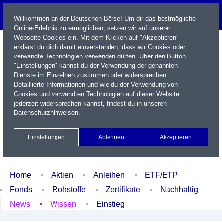
Willkommen an der Deutschen Börse! Um dir das bestmögliche
Online-Erlebnis zu ermöglichen, setzen wir auf unserer
Webseite Cookies ein. Mit dem Klicken auf "Akzeptieren"
erklärst du dich damit einverstanden, dass wir Cookies oder
verwandte Technologien verwenden dürfen. Über den Button
"Einstellungen" kannst du der Verwendung der genannten
Dienste im Einzelnen zustimmen oder widersprechen.
Detaillierte Informationen und wie du der Verwendung von
Cookies und verwandten Technologien auf dieser Website
Name / WKN / ISIN / Kürzel
jederzeit widersprechen kannst, findest du in unseren
Datenschutzhinweisen
.
Newsletter
Kontakt
English
Einstellungen
Ablehnen
Akzeptieren
Xetra Realtime
Watchlist
Portfolio
Login
Home
Aktien
Anleihen
ETF/ETP
Fonds
Rohstoffe
Zertifikate
Nachhaltig
News
Wissen
Einstieg