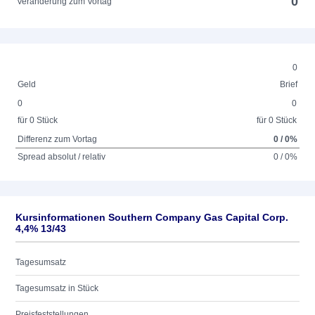
0
Veränderung zum Vortag
0
Geld
Brief
0
0
für 0 Stück
für 0 Stück
Differenz zum Vortag
0 / 0%
Spread absolut / relativ
0 / 0%
Kursinformationen Southern Company Gas Capital Corp.
4,4% 13/43
Tagesumsatz
Tagesumsatz in Stück
Preisfeststellungen