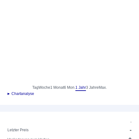
Tag
Woche
1 Monat
6 Mon.
1 Jahr
3 Jahre
Max.
► Chartanalyse
-
-
Letzter Preis