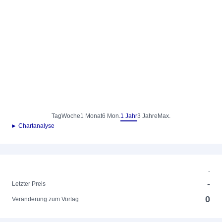
Tag
Woche
1 Monat
6 Mon.
1 Jahr
3 Jahre
Max.
► Chartanalyse
-
-
Letzter Preis
0
Veränderung zum Vortag