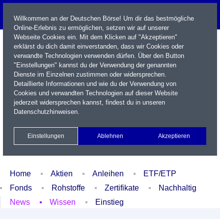
Willkommen an der Deutschen Börse! Um dir das bestmögliche
Online-Erlebnis zu ermöglichen, setzen wir auf unserer
Webseite Cookies ein. Mit dem Klicken auf "Akzeptieren"
erklärst du dich damit einverstanden, dass wir Cookies oder
verwandte Technologien verwenden dürfen. Über den Button
"Einstellungen" kannst du der Verwendung der genannten
Dienste im Einzelnen zustimmen oder widersprechen.
Detaillierte Informationen und wie du der Verwendung von
Cookies und verwandten Technologien auf dieser Website
Name / WKN / ISIN / Kürzel
jederzeit widersprechen kannst, findest du in unseren
Datenschutzhinweisen
.
Newsletter
Kontakt
English
Einstellungen
Ablehnen
Akzeptieren
Xetra Realtime
Watchlist
Portfolio
Login
Home
Aktien
Anleihen
ETF/ETP
Fonds
Rohstoffe
Zertifikate
Nachhaltig
News
Wissen
Einstieg