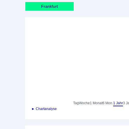
Frankfurt
Tag
Woche
1 Monat
6 Mon.
1 Jahr
3 J
► Chartanalyse