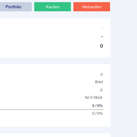
Portfolio
Kaufen
Verkaufen
-
-
0
0
Brief
0
für 0 Stück
0 / 0%
0 / 0%