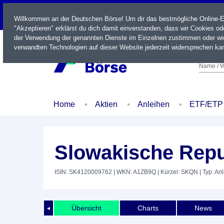
LIVE
Willkommen an der Deutschen Börse! Um dir das bestmögliche Online-Erl
"Akzeptieren" erklärst du dich damit einverstanden, dass wir Cookies o
der Verwendung der genannten Dienste im Einzelnen zustimmen oder wid
verwandten Technologien auf dieser Website jederzeit widersprechen kan
Name / W
Home
Aktien
Anleihen
ETF/ETP
Slowakische Repu
ISIN: SK4120009762
| WKN: A1ZB9Q
| Kürzel: SKQN
| Typ: An
Übersicht
Charts
News
◄