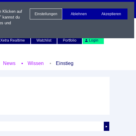
m Klicken auf
Einstellungen
Ablehnen
Akzeptieren
" kannst du
es und
Newsletter
Kontakt
English
Xetra Realtime
Watchlist
Portfolio
Login
News
Wissen
Einstieg
►