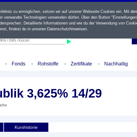
ebnis zu ermöglichen, setzen wir auf unserer Webseite Cookies ein. Mit de
der verwandte Technologien verwenden dürfen. Über den Button "Einstellungen
ersprechen. Detaillierte Informationen und wie du der Verwendung von Cooki
nst, findest du in unseren
Datenschutzhinweisen
.
KN / ISIN / Kürzel
Fonds
Rohstoffe
Zertifikate
Nachhaltig
blik 3,625% 14/29
leihe
Kurshistorie