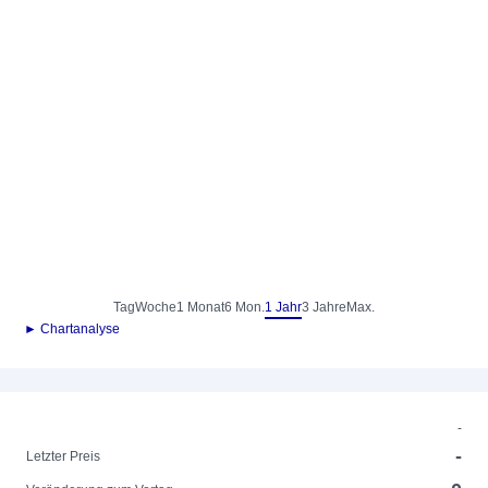
Tag
Woche
1 Monat
6 Mon.
1 Jahr
3 Jahre
Max.
► Chartanalyse
-
-
Letzter Preis