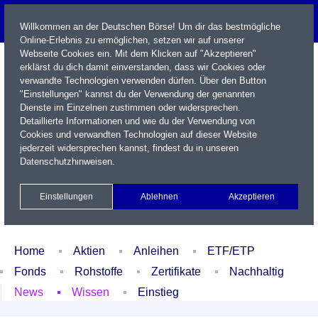
Willkommen an der Deutschen Börse! Um dir das bestmögliche
Online-Erlebnis zu ermöglichen, setzen wir auf unserer
Webseite Cookies ein. Mit dem Klicken auf "Akzeptieren"
erklärst du dich damit einverstanden, dass wir Cookies oder
verwandte Technologien verwenden dürfen. Über den Button
"Einstellungen" kannst du der Verwendung der genannten
Dienste im Einzelnen zustimmen oder widersprechen.
Detaillierte Informationen und wie du der Verwendung von
Cookies und verwandten Technologien auf dieser Website
Name / WKN / ISIN / Kürzel
jederzeit widersprechen kannst, findest du in unseren
Datenschutzhinweisen
.
Newsletter
Kontakt
English
Einstellungen
Ablehnen
Akzeptieren
Xetra Realtime
Watchlist
Portfolio
Login
Home
Aktien
Anleihen
ETF/ETP
Fonds
Rohstoffe
Zertifikate
Nachhaltig
News
Wissen
Einstieg