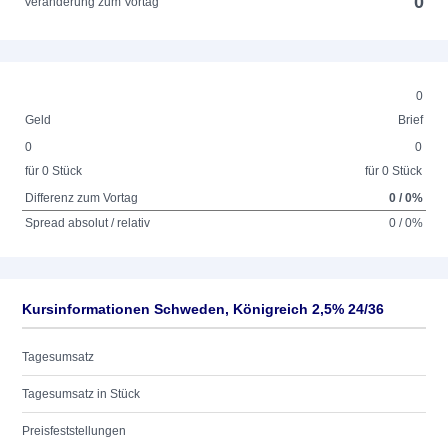
0
Veränderung zum Vortag
0
Geld
Brief
0
0
für 0 Stück
für 0 Stück
Differenz zum Vortag
0 / 0%
Spread absolut / relativ
0 / 0%
Kursinformationen Schweden, Königreich 2,5% 24/36
Tagesumsatz
Tagesumsatz in Stück
Preisfeststellungen