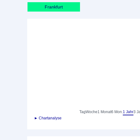
Frankfurt
Tag
Woche
1 Monat
6 Mon.
1 Jahr
3 J
► Chartanalyse