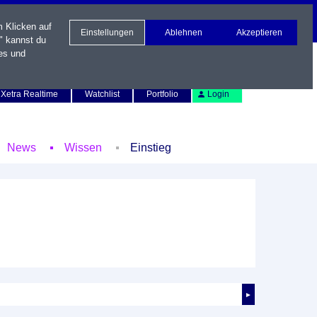
m Klicken auf
Einstellungen
Ablehnen
Akzeptieren
" kannst du
es und
Newsletter
Kontakt
English
Xetra Realtime
Watchlist
Portfolio
Login
News
Wissen
Einstieg
►