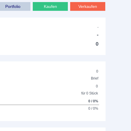
Portfolio
Kaufen
Verkaufen
-
-
0
0
Brief
0
für 0 Stück
0 / 0%
0 / 0%