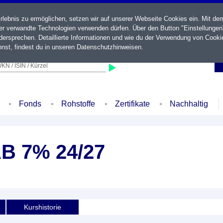
ebnis zu ermöglichen, setzen wir auf unserer Webseite Cookies ein. Mit de
der verwandte Technologien verwenden dürfen. Über den Button "Einstellungen
ersprechen. Detaillierte Informationen und wie du der Verwendung von Cooki
nst, findest du in unseren
Datenschutzhinweisen
.
KN / ISIN / Kürzel
Fonds
Rohstoffe
Zertifikate
Nachhaltig
B 7% 24/27
Kurshistorie