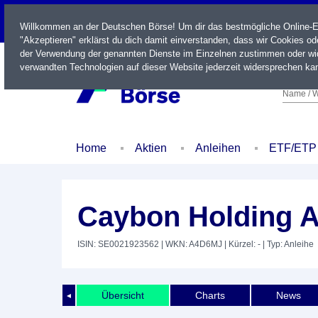
LIVE
Willkommen an der Deutschen Börse! Um dir das bestmögliche Online-Erl
"Akzeptieren" erklärst du dich damit einverstanden, dass wir Cookies o
der Verwendung der genannten Dienste im Einzelnen zustimmen oder wid
verwandten Technologien auf dieser Website jederzeit widersprechen kan
Name / W
Home
Aktien
Anleihen
ETF/ETP
Caybon Holding A
ISIN: SE0021923562
| WKN: A4D6MJ
| Kürzel: -
| Typ: Anleihe
Übersicht
Charts
News
◄