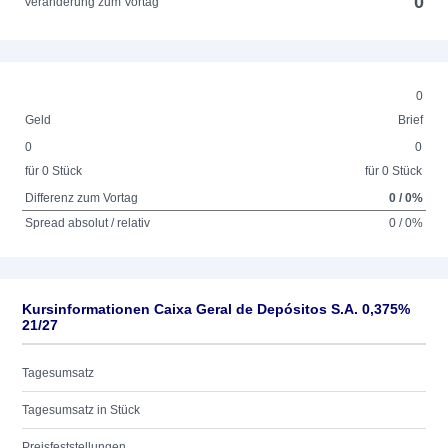
0
Veränderung zum Vortag
0
Geld
Brief
0
0
für 0 Stück
für 0 Stück
Differenz zum Vortag
0 / 0%
Spread absolut / relativ
0 / 0%
Kursinformationen Caixa Geral de Depósitos S.A. 0,375%
21/27
Tagesumsatz
Tagesumsatz in Stück
Preisfeststellungen