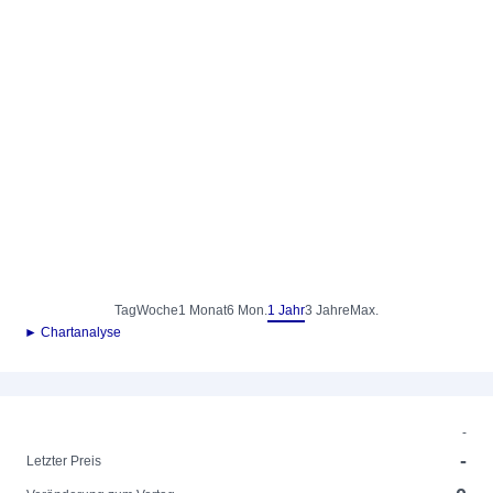
Tag
Woche
1 Monat
6 Mon.
1 Jahr
3 Jahre
Max.
► Chartanalyse
-
-
Letzter Preis