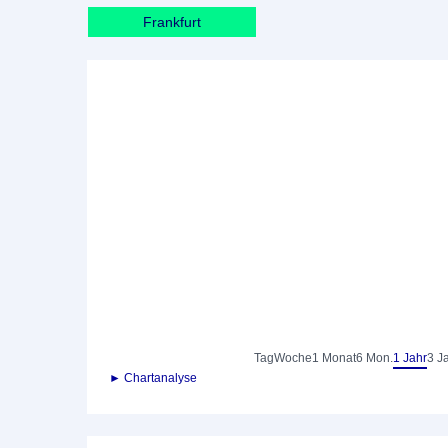
Frankfurt
Tag
Woche
1 Monat
6 Mon.
1 Jahr
3 J
► Chartanalyse