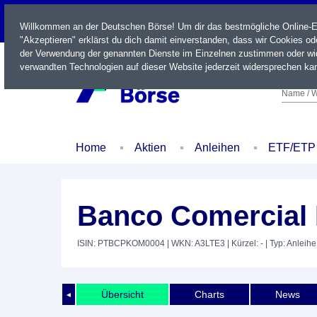
LIVE
Willkommen an der Deutschen Börse! Um dir das bestmögliche Online-Erl
"Akzeptieren" erklärst du dich damit einverstanden, dass wir Cookies o
der Verwendung der genannten Dienste im Einzelnen zustimmen oder wid
verwandten Technologien auf dieser Website jederzeit widersprechen kan
Name / W
Home
Aktien
Anleihen
ETF/ETP
Banco Comercial 
ISIN: PTBCPKOM0004
| WKN: A3LTE3
| Kürzel: -
| Typ: Anleihe
Übersicht
Charts
News
◄