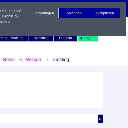
m Klicken auf
Einstellungen
Ablehnen
Akzeptieren
" kannst du
es und
Newsletter
Kontakt
English
Xetra Realtime
Watchlist
Portfolio
Login
News
Wissen
Einstieg
►