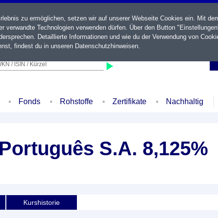
ebnis zu ermöglichen, setzen wir auf unserer Webseite Cookies ein. Mit de
der verwandte Technologien verwenden dürfen. Über den Button "Einstellungen
ersprechen. Detaillierte Informationen und wie du der Verwendung von Cooki
nst, findest du in unseren
Datenschutzhinweisen
.
KN / ISIN / Kürzel
Fonds
Rohstoffe
Zertifikate
Nachhaltig
Português S.A. 8,125%
Kurshistorie