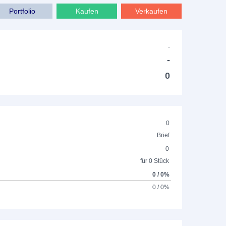
Portfolio
Kaufen
Verkaufen
-
-
0
0
Brief
0
für 0 Stück
0 / 0%
0 / 0%