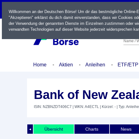
LIVE
Willkommen an der Deutschen Börse! Um dir das bestmögliche Online-Erl
"Akzeptieren" erklärst du dich damit einverstanden, dass wir Cookies o
der Verwendung der genannten Dienste im Einzelnen zustimmen oder wid
verwandten Technologien auf dieser Website jederzeit widersprechen kan
Name / W
Home
Aktien
Anleihen
ETF/ETP
Bank of New Zeal
ISIN: NZBNZDT406C7
| WKN: A4ECTL
| Kürzel: -
| Typ: Anleihe
Übersicht
Charts
News
◄