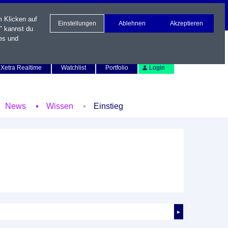
m Klicken auf
Einstellungen
Ablehnen
Akzeptieren
" kannst du
es und
Newsletter
Kontakt
English
Xetra Realtime
Watchlist
Portfolio
Login
News
Wissen
Einstieg
►