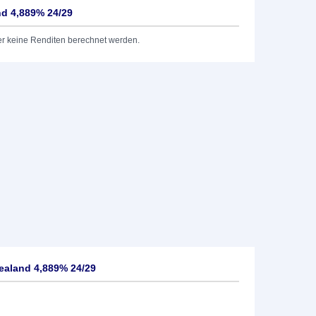
nd 4,889% 24/29
er keine Renditen berechnet werden.
ealand 4,889% 24/29