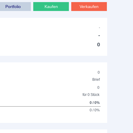
Portfolio
Kaufen
Verkaufen
-
-
0
0
Brief
0
für 0 Stück
0 / 0%
0 / 0%