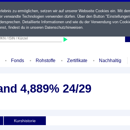
ebnis zu ermöglichen, setzen wir auf unserer Webseite Cookies ein. Mit de
der verwandte Technologien verwenden dürfen. Über den Button "Einstellungen
ersprechen. Detaillierte Informationen und wie du der Verwendung von Cooki
nst, findest du in unseren
Datenschutzhinweisen
.
KN / ISIN / Kürzel
Fonds
Rohstoffe
Zertifikate
Nachhaltig
and 4,889% 24/29
Kurshistorie