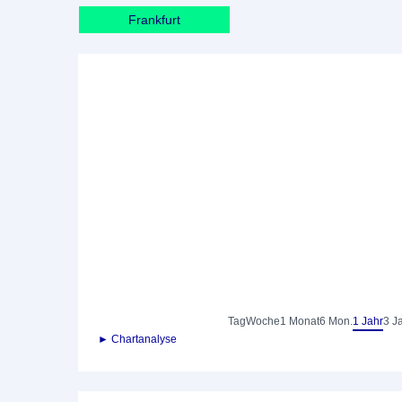
Frankfurt
Tag
Woche
1 Monat
6 Mon.
1 Jahr
3 J
► Chartanalyse